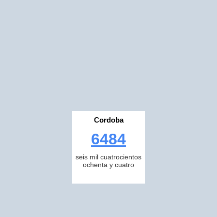
Cordoba
6484
seis mil cuatrocientos
ochenta y cuatro