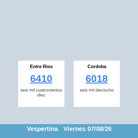
Entre Rios
Cordoba
6410
6018
seis mil cuatrocientos
seis mil dieciocho
diez
Vespertina Viernes 07/08/26