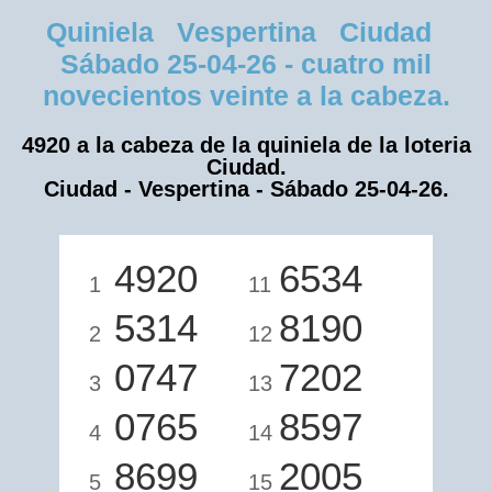
Quiniela Vespertina Ciudad
Sábado 25-04-26 - cuatro mil
novecientos veinte a la cabeza.
4920 a la cabeza de la quiniela de la loteria
Ciudad.
Ciudad - Vespertina - Sábado 25-04-26.
4920
6534
1
11
5314
8190
2
12
0747
7202
3
13
0765
8597
4
14
8699
2005
5
15