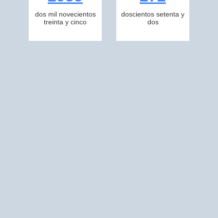
dos mil novecientos
doscientos setenta y
treinta y cinco
dos