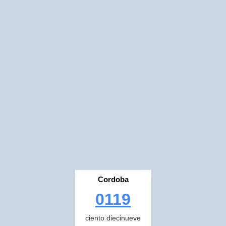
Cordoba
0119
ciento diecinueve