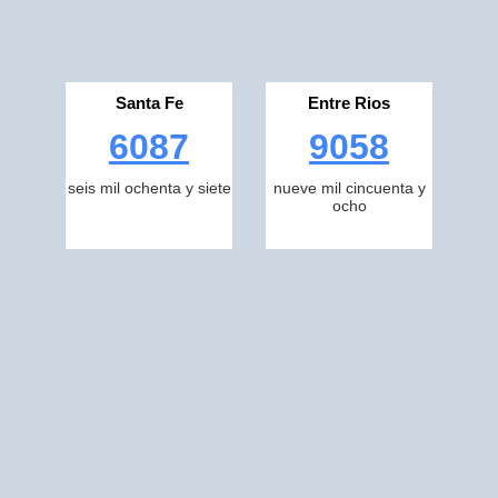
Santa Fe
Entre Rios
6087
9058
seis mil ochenta y siete
nueve mil cincuenta y
ocho