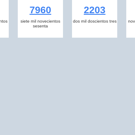
7960
2203
ntos
siete mil novecientos
dos mil doscientos tres
nov
sesenta