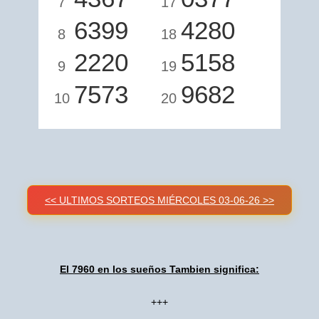
7
17
6399
4280
8
18
2220
5158
9
19
7573
9682
10
20
<< ULTIMOS SORTEOS MIÉRCOLES 03-06-26 >>
El 7960 en los sueños Tambien significa:
+++