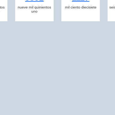
tos
nueve mil quinientos
mil ciento diecisiete
sei
o
uno