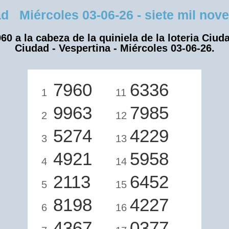
 Miércoles 03-06-26 - siete mil novec
60 a la cabeza de la quiniela de la loteria Ciud
Ciudad - Vespertina - Miércoles 03-06-26.
7960
6336
1
11
9963
7985
2
12
5274
4229
3
13
4921
5958
4
14
2113
6452
5
15
8198
4227
6
16
4367
0377