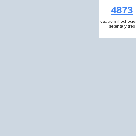
4873
cuatro mil ochocie
setenta y tres