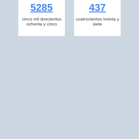
5285
437
cinco mil doscientos
cuatrocientos treinta y
ochenta y cinco
siete