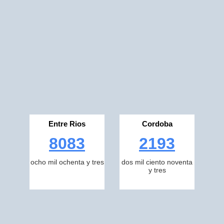
Entre Rios
Cordoba
8083
2193
ocho mil ochenta y tres
dos mil ciento noventa
y tres