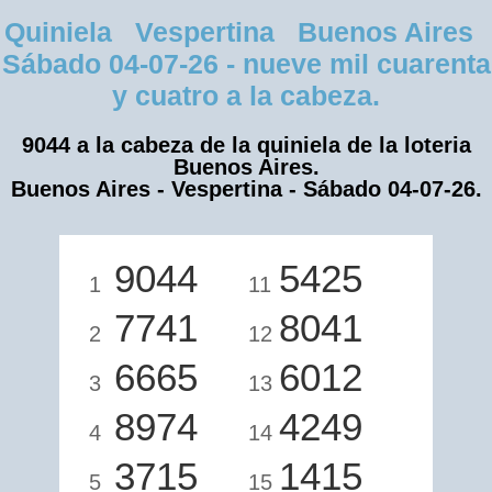
Quiniela Vespertina Buenos Aires
Sábado 04-07-26 - nueve mil cuarenta
y cuatro a la cabeza.
9044 a la cabeza de la quiniela de la loteria
Buenos Aires.
Buenos Aires - Vespertina - Sábado 04-07-26.
9044
5425
1
11
7741
8041
2
12
6665
6012
3
13
8974
4249
4
14
3715
1415
5
15