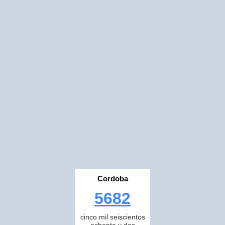
Cordoba
5682
cinco mil seiscientos