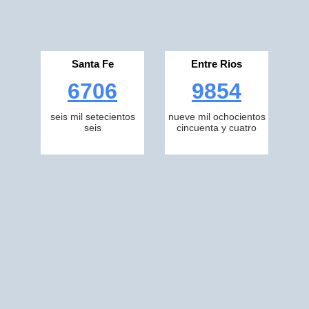
Santa Fe
Entre Rios
6706
9854
seis mil setecientos
nueve mil ochocientos
seis
cincuenta y cuatro