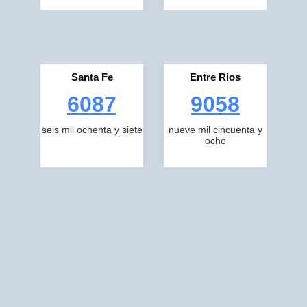
Santa Fe
Entre Rios
6087
9058
seis mil ochenta y siete
nueve mil cincuenta y
ocho