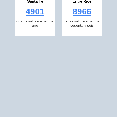
Santa Fe
Entre Rios
4901
8966
cuatro mil novecientos
ocho mil novecientos
uno
sesenta y seis