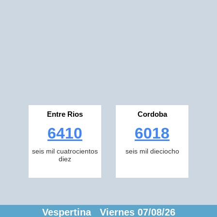
Entre Rios
Cordoba
6410
6018
seis mil cuatrocientos
seis mil dieciocho
diez
Vespertina Viernes 07/08/26