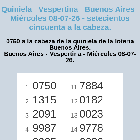
Quiniela Vespertina Buenos Aires
Miércoles 08-07-26 - setecientos
cincuenta a la cabeza.
0750 a la cabeza de la quiniela de la loteria
Buenos Aires.
Buenos Aires - Vespertina - Miércoles 08-07-
26.
0750
7884
1
11
1315
0182
2
12
2091
0023
3
13
9987
9778
4
14