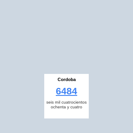
Cordoba
6484
seis mil cuatrocientos
ochenta y cuatro