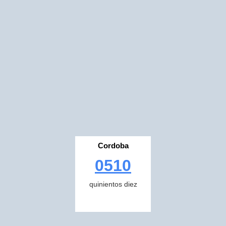
Cordoba
0510
quinientos diez