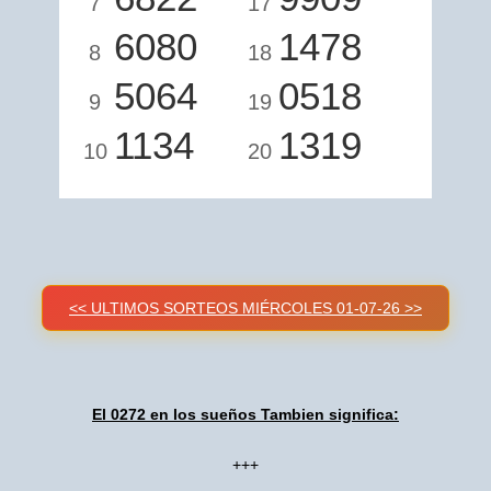
7
17
6080
1478
8
18
5064
0518
9
19
1134
1319
10
20
<< ULTIMOS SORTEOS MIÉRCOLES 01-07-26 >>
El 0272 en los sueños Tambien significa:
+++