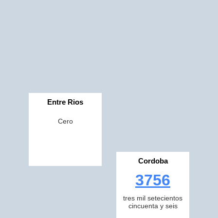
Entre Rios
Cero
Cordoba
3756
tres mil setecientos
cincuenta y seis