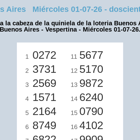
Aires Miércoles 01-07-26 - dosciento
a la cabeza de la quiniela de la loteria Buenos 
Buenos Aires - Vespertina - Miércoles 01-07-26
0272
5677
1
11
3731
5170
2
12
2569
9872
3
13
1571
6240
4
14
2164
0790
5
15
8749
4102
6
16
6822
9909