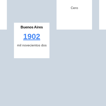
Cero
Buenos Aires
1902
mil novecientos dos