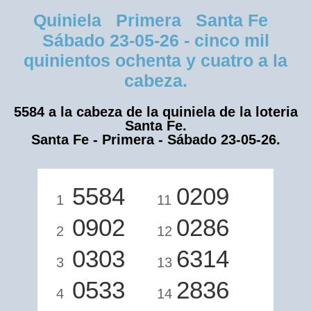
Quiniela Primera Santa Fe
Sábado 23-05-26 - cinco mil
quinientos ochenta y cuatro a la
cabeza.
5584 a la cabeza de la quiniela de la loteria
Santa Fe.
Santa Fe - Primera - Sábado 23-05-26.
5584
0209
1
11
0902
0286
2
12
0303
6314
3
13
0533
2836
4
14