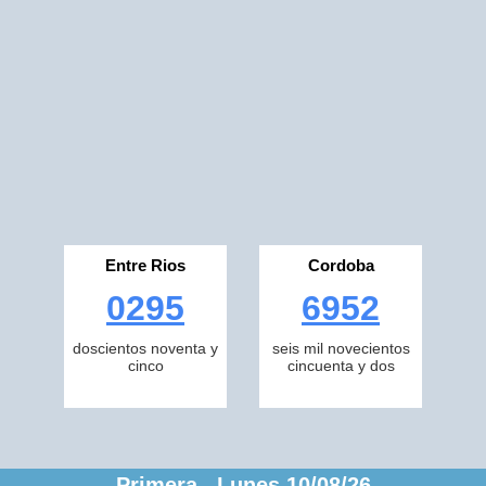
Entre Rios
Cordoba
0295
6952
doscientos noventa y
seis mil novecientos
cinco
cincuenta y dos
Primera Lunes 10/08/26