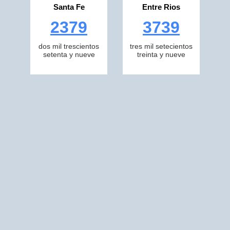
Santa Fe
Entre Rios
2379
3739
dos mil trescientos
tres mil setecientos
setenta y nueve
treinta y nueve