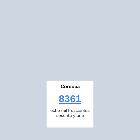
Cordoba
8361
ocho mil trescientos
sesenta y uno