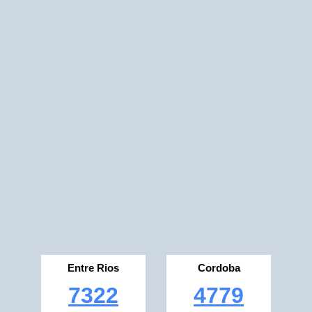
Entre Rios
Cordoba
7322
4779