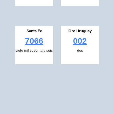
Santa Fe
Oro Uruguay
7066
002
siete mil sesenta y seis
dos