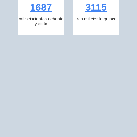
1687
3115
mil seiscientos ochenta
tres mil ciento quince
y siete