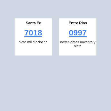
Santa Fe
Entre Rios
7018
0997
siete mil dieciocho
novecientos noventa y
siete