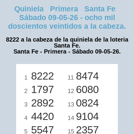
Quiniela Primera Santa Fe
Sábado 09-05-26 - ocho mil
doscientos veintidos a la cabeza.
8222 a la cabeza de la quiniela de la loteria
Santa Fe.
Santa Fe - Primera - Sábado 09-05-26.
8222
8474
1
11
1797
6080
2
12
2892
0824
3
13
4420
9104
4
14
5547
2357
5
15