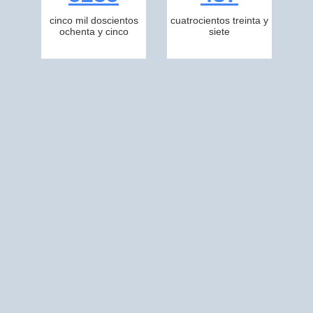
cinco mil doscientos
cuatrocientos treinta y
ochenta y cinco
siete