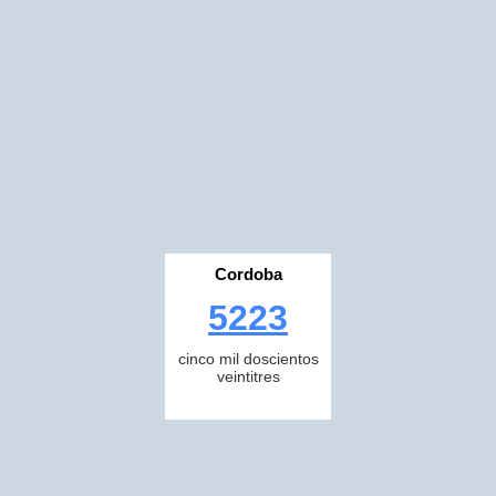
Cordoba
5223
cinco mil doscientos
veintitres