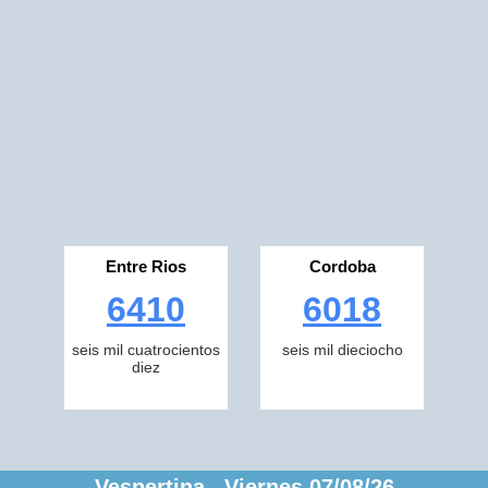
Entre Rios
Cordoba
6410
6018
seis mil cuatrocientos
seis mil dieciocho
diez
Vespertina Viernes 07/08/26