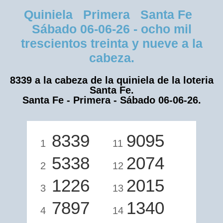
Quiniela Primera Santa Fe
Sábado 06-06-26 - ocho mil
trescientos treinta y nueve a la
cabeza.
8339 a la cabeza de la quiniela de la loteria
Santa Fe.
Santa Fe - Primera - Sábado 06-06-26.
8339
9095
1
11
5338
2074
2
12
1226
2015
3
13
7897
1340
4
14