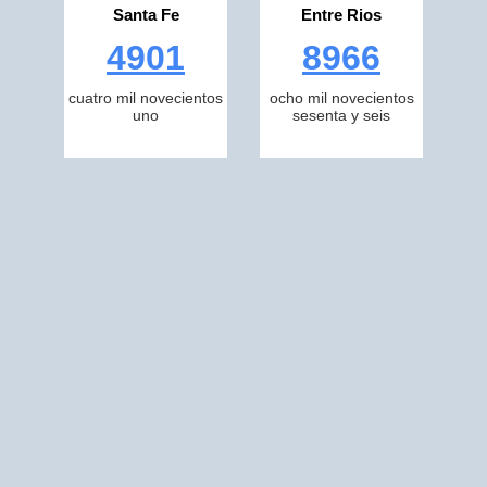
Santa Fe
Entre Rios
4901
8966
cuatro mil novecientos
ocho mil novecientos
uno
sesenta y seis