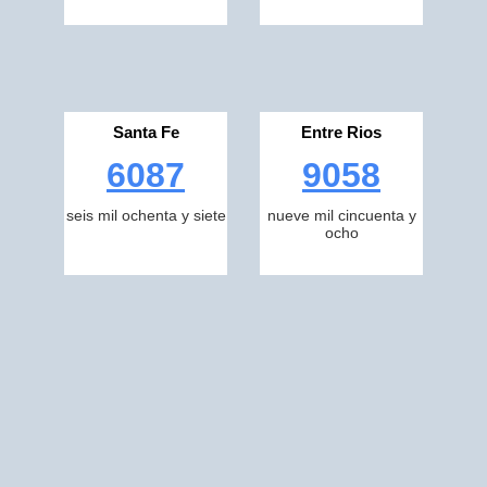
Santa Fe
Entre Rios
6087
9058
seis mil ochenta y siete
nueve mil cincuenta y
ocho