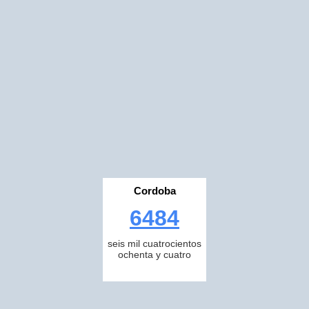
Cordoba
6484
seis mil cuatrocientos
ochenta y cuatro