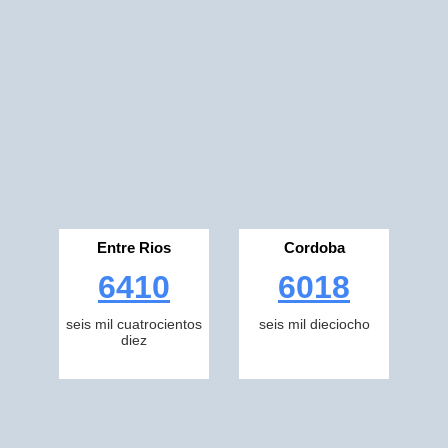
Entre Rios
Cordoba
6410
6018
seis mil cuatrocientos
seis mil dieciocho
diez