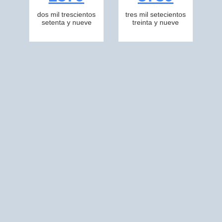
dos mil trescientos
tres mil setecientos
setenta y nueve
treinta y nueve