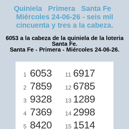
Quiniela Primera Santa Fe
Miércoles 24-06-26 - seis mil
cincuenta y tres a la cabeza.
6053 a la cabeza de la quiniela de la loteria
Santa Fe.
Santa Fe - Primera - Miércoles 24-06-26.
6053
6917
1
11
7859
6785
2
12
9328
1289
3
13
7369
2998
4
14
8420
1514
5
15