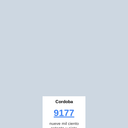
Cordoba
9177
nueve mil ciento