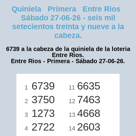
Quiniela Primera Entre Rios
Sábado 27-06-26 - seis mil
setecientos treinta y nueve a la
cabeza.
6739 a la cabeza de la quiniela de la loteria
Entre Rios.
Entre Rios - Primera - Sábado 27-06-26.
6739
6635
1
11
3750
7463
2
12
1273
4668
3
13
2722
2603
4
14