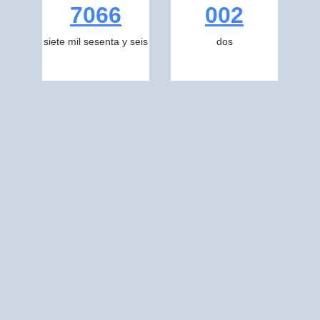
7066
002
siete mil sesenta y seis
dos