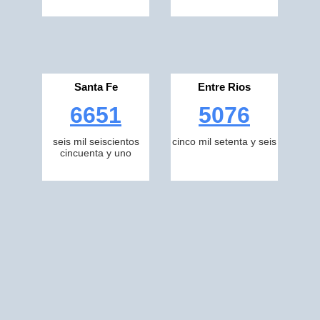
Santa Fe
Entre Rios
6651
5076
seis mil seiscientos
cinco mil setenta y seis
cincuenta y uno