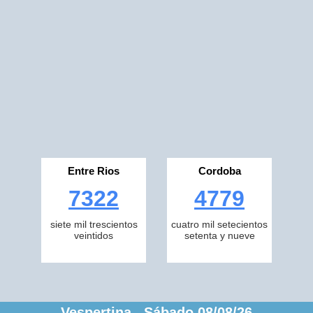
Entre Rios
Cordoba
7322
4779
siete mil trescientos
cuatro mil setecientos
veintidos
setenta y nueve
Vespertina Sábado 08/08/26