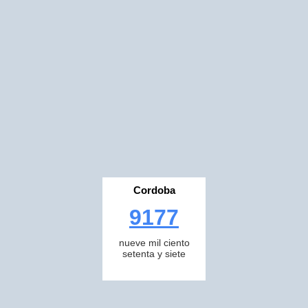
Cordoba
9177
nueve mil ciento
setenta y siete