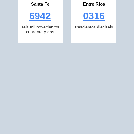
Santa Fe
Entre Rios
6942
0316
seis mil novecientos
trescientos dieciseis
cuarenta y dos