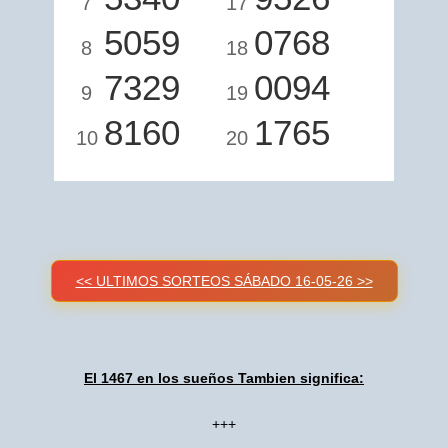
7
17
5059
0768
8
18
7329
0094
9
19
8160
1765
10
20
<< ULTIMOS SORTEOS SÁBADO 16-05-26 >>
El 1467 en los sueños Tambien significa:
+++