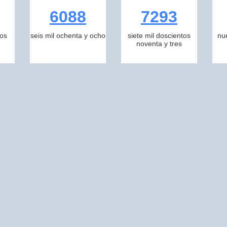
6088
7293
tos
seis mil ochenta y ocho
siete mil doscientos
nu
noventa y tres