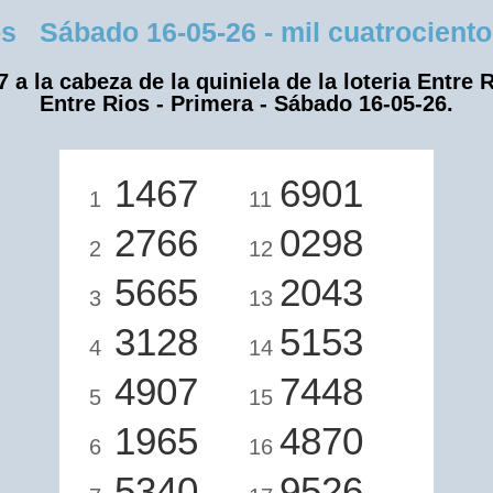
 Sábado 16-05-26 - mil cuatrocientos 
7 a la cabeza de la quiniela de la loteria Entre R
Entre Rios - Primera - Sábado 16-05-26.
1467
6901
1
11
2766
0298
2
12
5665
2043
3
13
3128
5153
4
14
4907
7448
5
15
1965
4870
6
16
5340
9526