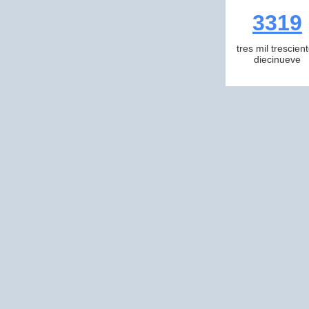
3319
tres mil trescien
diecinueve