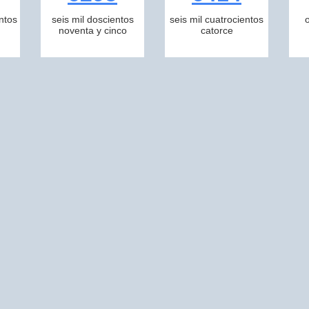
ntos
seis mil doscientos
seis mil cuatrocientos
noventa y cinco
catorce