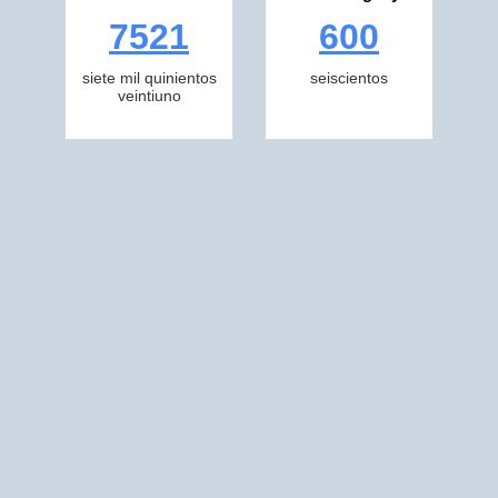
7521
600
siete mil quinientos
seiscientos
veintiuno