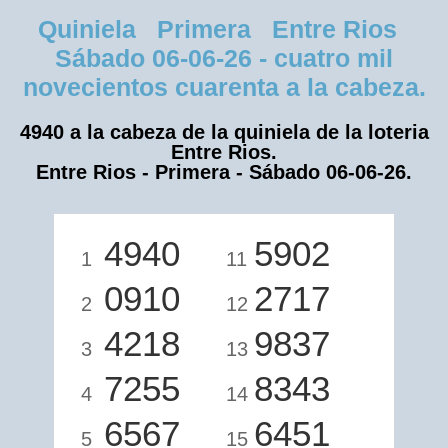
Quiniela Primera Entre Rios
Sábado 06-06-26 - cuatro mil
novecientos cuarenta a la cabeza.
4940 a la cabeza de la quiniela de la loteria
Entre Rios.
Entre Rios - Primera - Sábado 06-06-26.
4940
5902
1
11
0910
2717
2
12
4218
9837
3
13
7255
8343
4
14
6567
6451
5
15