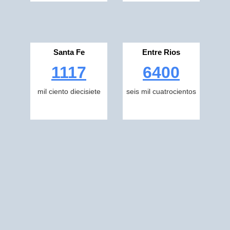
Santa Fe
Entre Rios
1117
6400
mil ciento diecisiete
seis mil cuatrocientos