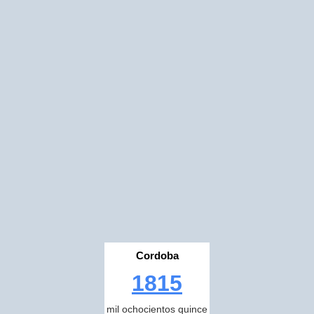
Cordoba
1815
mil ochocientos quince