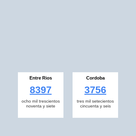
Entre Rios
Cordoba
8397
3756
ocho mil trescientos
tres mil setecientos
noventa y siete
cincuenta y seis