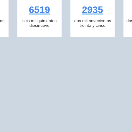
6519
2935
tos
seis mil quinientos
dos mil novecientos
do
diecinueve
treinta y cinco