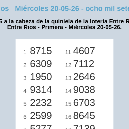
s Miércoles 20-05-26 - ocho mil sete
5 a la cabeza de la quiniela de la loteria Entre R
Entre Rios - Primera - Miércoles 20-05-26.
8715
4607
1
11
6309
7112
2
12
1950
2646
3
13
9314
9038
4
14
2232
6703
5
15
2599
8645
6
16
5277
7139