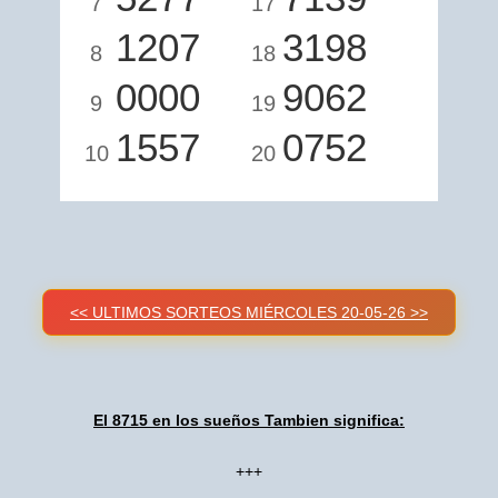
7
17
1207
3198
8
18
0000
9062
9
19
1557
0752
10
20
<< ULTIMOS SORTEOS MIÉRCOLES 20-05-26 >>
El 8715 en los sueños Tambien significa:
+++