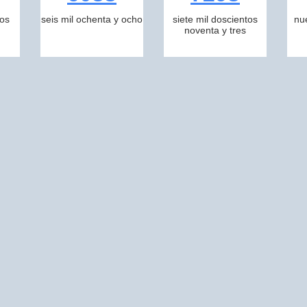
tos
seis mil ochenta y ocho
siete mil doscientos
nu
noventa y tres