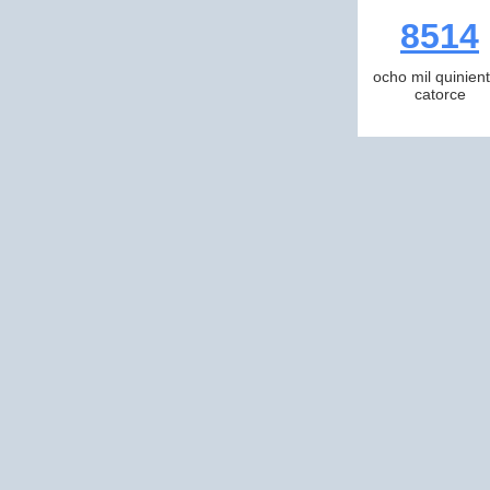
8514
ocho mil quinien
catorce