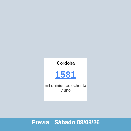
Cordoba
1581
mil quinientos ochenta
y uno
Previa Sábado 08/08/26