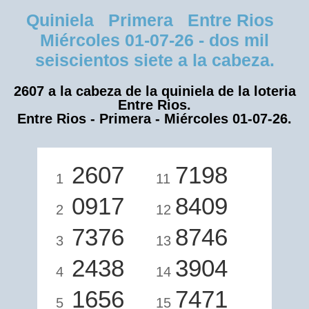
Quiniela Primera Entre Rios
Miércoles 01-07-26 - dos mil
seiscientos siete a la cabeza.
2607 a la cabeza de la quiniela de la loteria
Entre Rios.
Entre Rios - Primera - Miércoles 01-07-26.
2607
7198
1
11
0917
8409
2
12
7376
8746
3
13
2438
3904
4
14
1656
7471
5
15