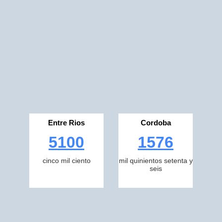
Entre Rios
Cordoba
5100
1576
cinco mil ciento
mil quinientos setenta y
seis