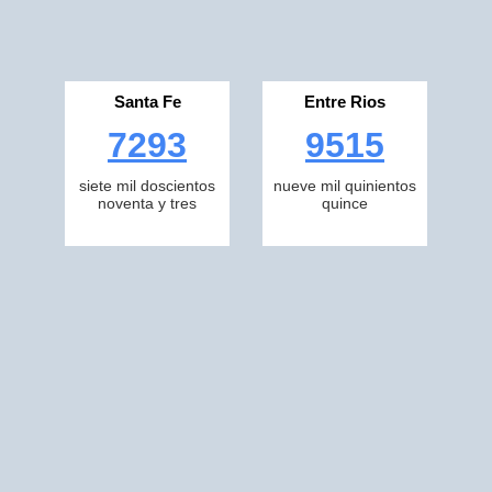
Santa Fe
Entre Rios
7293
9515
siete mil doscientos
nueve mil quinientos
noventa y tres
quince