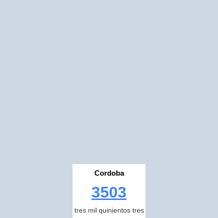
Cordoba
3503
tres mil quinientos tres