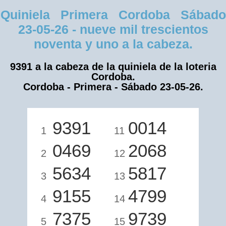
Quiniela Primera Cordoba Sábado
23-05-26 - nueve mil trescientos
noventa y uno a la cabeza.
9391 a la cabeza de la quiniela de la loteria
Cordoba.
Cordoba - Primera - Sábado 23-05-26.
9391
0014
1
11
0469
2068
2
12
5634
5817
3
13
9155
4799
4
14
7375
9739
5
15