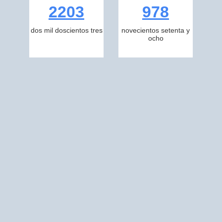
2203
978
dos mil doscientos tres
novecientos setenta y
ocho