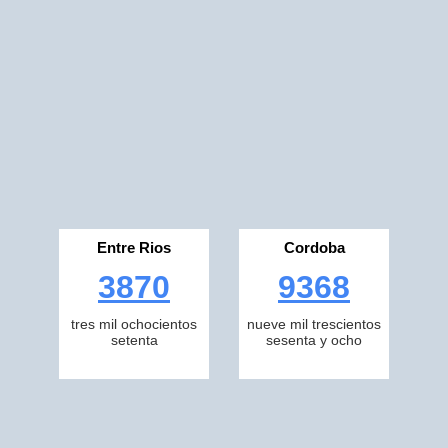
Entre Rios
Cordoba
3870
9368
tres mil ochocientos
nueve mil trescientos
setenta
sesenta y ocho