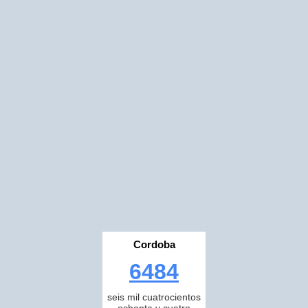
Cordoba
6484
seis mil cuatrocientos