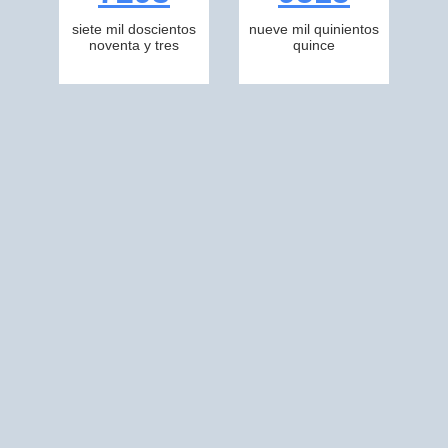
siete mil doscientos
nueve mil quinientos
noventa y tres
quince