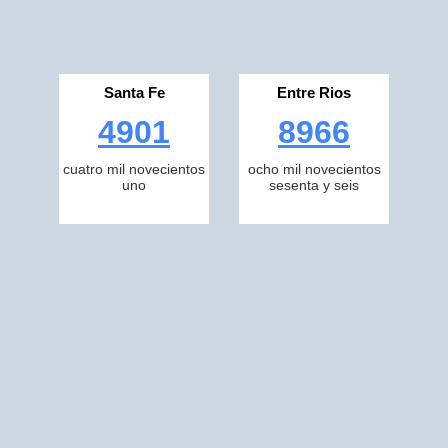
Santa Fe
Entre Rios
4901
8966
cuatro mil novecientos
ocho mil novecientos
uno
sesenta y seis