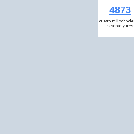
4873
cuatro mil ochocie
setenta y tres