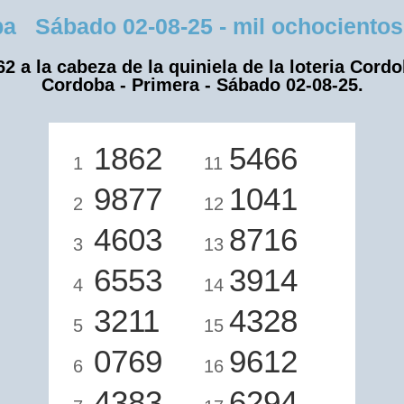
 Sábado 02-08-25 - mil ochocientos s
62 a la cabeza de la quiniela de la loteria Cordo
Cordoba - Primera - Sábado 02-08-25.
1862
5466
1
11
9877
1041
2
12
4603
8716
3
13
6553
3914
4
14
3211
4328
5
15
0769
9612
6
16
4383
6294