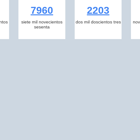
7960
2203
ntos
siete mil novecientos
dos mil doscientos tres
nov
sesenta