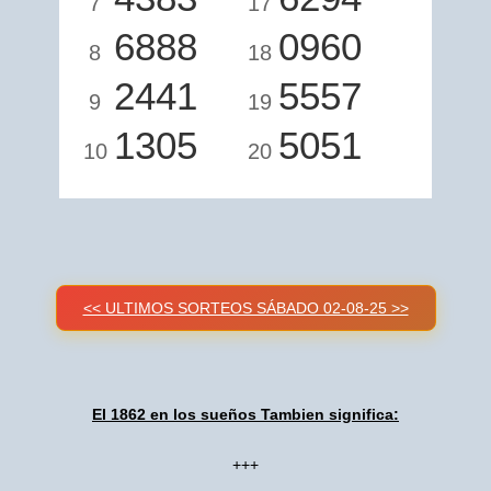
7
17
6888
0960
8
18
2441
5557
9
19
1305
5051
10
20
<< ULTIMOS SORTEOS SÁBADO 02-08-25 >>
El 1862 en los sueños Tambien significa:
+++