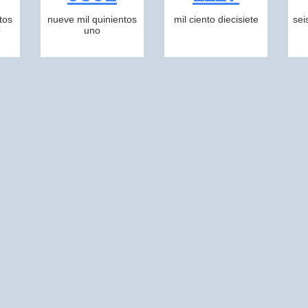
tos
nueve mil quinientos
mil ciento diecisiete
sei
o
uno