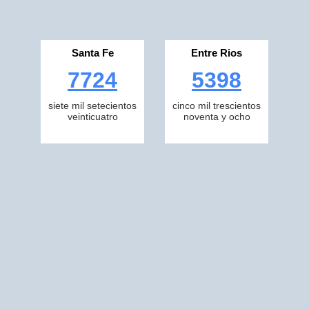
Santa Fe
Entre Rios
7724
5398
siete mil setecientos
cinco mil trescientos
veinticuatro
noventa y ocho