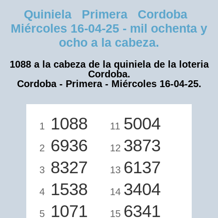
Quiniela Primera Cordoba
Miércoles 16-04-25 - mil ochenta y
ocho a la cabeza.
1088 a la cabeza de la quiniela de la loteria
Cordoba.
Cordoba - Primera - Miércoles 16-04-25.
1088
5004
1
11
6936
3873
2
12
8327
6137
3
13
1538
3404
4
14
1071
6341
5
15