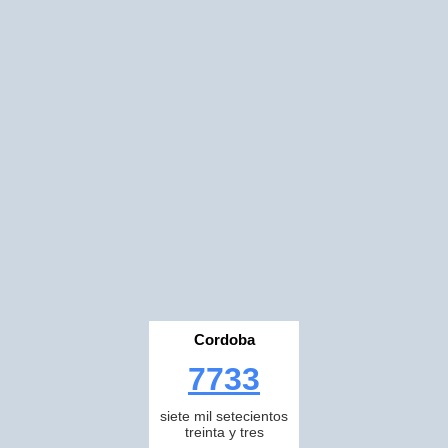
Cordoba
7733
siete mil setecientos
treinta y tres