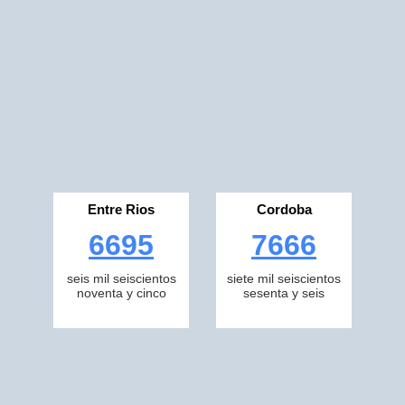
Entre Rios
Cordoba
6695
7666
seis mil seiscientos
siete mil seiscientos
noventa y cinco
sesenta y seis