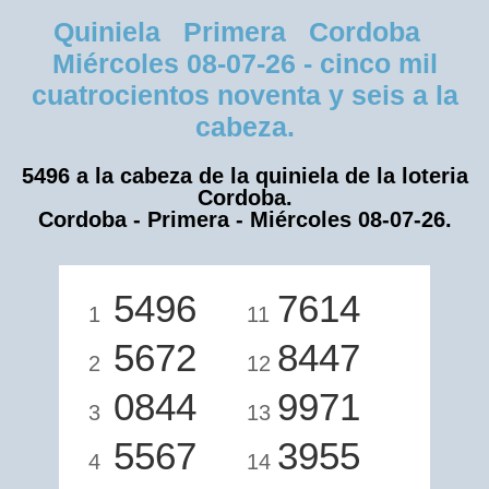
Quiniela Primera Cordoba
Miércoles 08-07-26 - cinco mil
cuatrocientos noventa y seis a la
cabeza.
5496 a la cabeza de la quiniela de la loteria
Cordoba.
Cordoba - Primera - Miércoles 08-07-26.
5496
7614
1
11
5672
8447
2
12
0844
9971
3
13
5567
3955
4
14