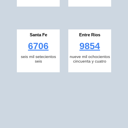
Santa Fe
Entre Rios
6706
9854
seis mil setecientos
nueve mil ochocientos
seis
cincuenta y cuatro