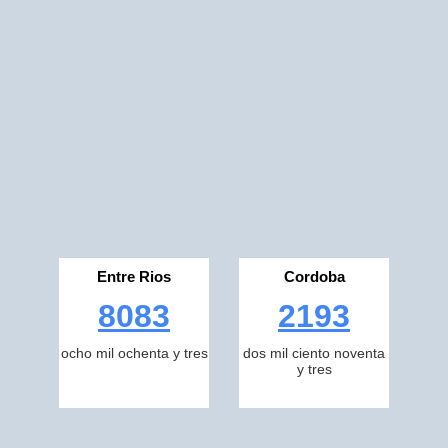
Entre Rios
Cordoba
8083
2193
ocho mil ochenta y tres
dos mil ciento noventa
y tres