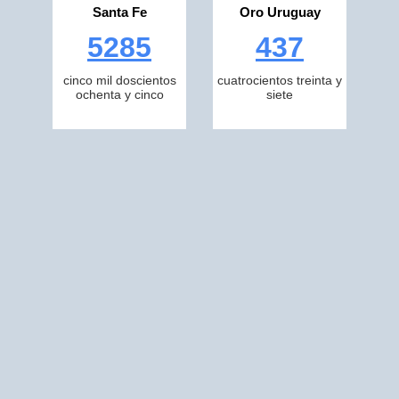
Santa Fe
Oro Uruguay
5285
437
cinco mil doscientos
cuatrocientos treinta y
ochenta y cinco
siete