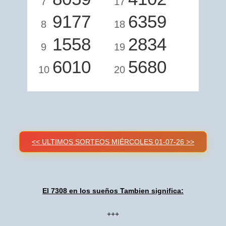
7
17
9177
6359
8
18
1558
2834
9
19
6010
5680
10
20
<< ULTIMOS SORTEOS MIÉRCOLES 01-07-26 >>
El 7308 en los sueños Tambien significa:
+++