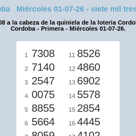
 Miércoles 01-07-26 - siete mil tres
08 a la cabeza de la quiniela de la loteria Cordo
Cordoba - Primera - Miércoles 01-07-26.
7308
8526
1
11
7140
4860
2
12
2547
6902
3
13
0075
5578
4
14
8855
2854
5
15
5664
4445
6
16
8059
4102