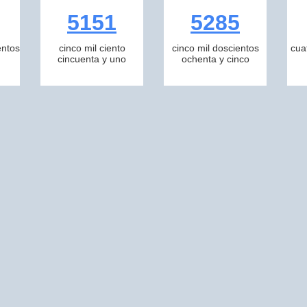
5151
5285
entos
cinco mil ciento
cinco mil doscientos
cua
cincuenta y uno
ochenta y cinco