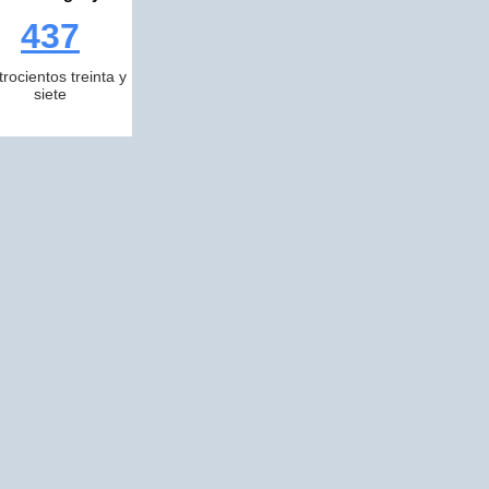
437
trocientos treinta y
siete