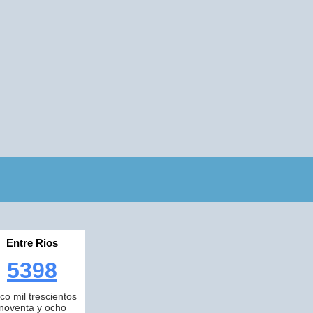
Entre Rios
5398
nco mil trescientos
noventa y ocho