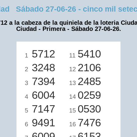
d Sábado 27-06-26 - cinco mil seteci
12 a la cabeza de la quiniela de la loteria Ciud
Ciudad - Primera - Sábado 27-06-26.
5712
5410
1
11
3248
2106
2
12
7394
2485
3
13
6004
0259
4
14
7147
0530
5
15
9491
7476
6
16
6009
6153