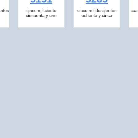
entos
cinco mil ciento
cinco mil doscientos
cua
cincuenta y uno
ochenta y cinco