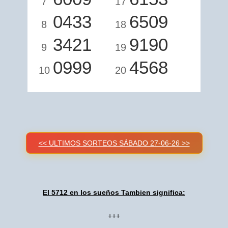
7
17
0433
6509
8
18
3421
9190
9
19
0999
4568
10
20
<< ULTIMOS SORTEOS SÁBADO 27-06-26 >>
El 5712 en los sueños Tambien significa:
+++