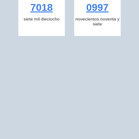
7018
0997
siete mil dieciocho
novecientos noventa y
siete