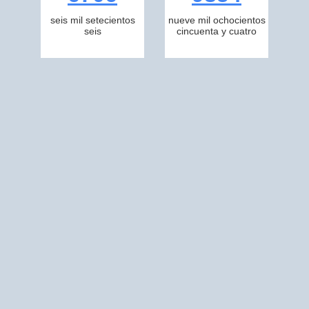
seis mil setecientos
nueve mil ochocientos
seis
cincuenta y cuatro