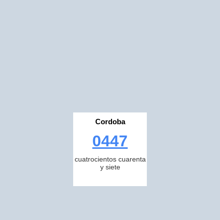
Cordoba
0447
cuatrocientos cuarenta
y siete