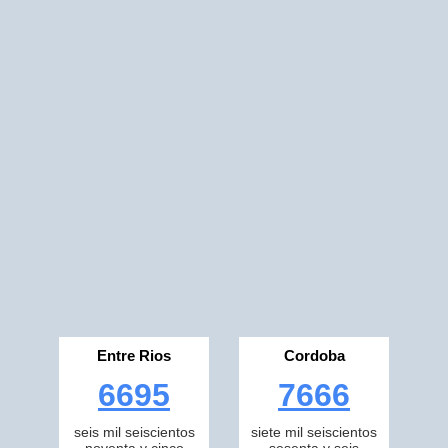
Entre Rios
Cordoba
6695
7666
seis mil seiscientos
siete mil seiscientos