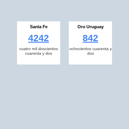
Santa Fe
Oro Uruguay
4242
842
cuatro mil doscientos
ochocientos cuarenta y
cuarenta y dos
dos