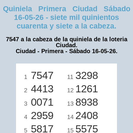
Quiniela Primera Ciudad Sábado
16-05-26 - siete mil quinientos
cuarenta y siete a la cabeza.
7547 a la cabeza de la quiniela de la loteria
Ciudad.
Ciudad - Primera - Sábado 16-05-26.
7547
3298
1
11
4413
1261
2
12
0071
8938
3
13
2959
2408
4
14
5817
5575
5
15