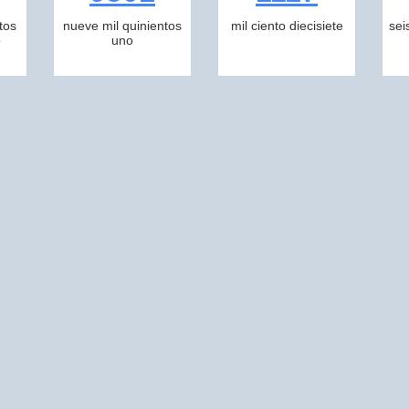
tos
nueve mil quinientos
mil ciento diecisiete
sei
o
uno