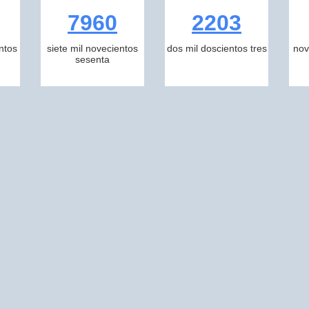
7960
2203
ntos
siete mil novecientos
dos mil doscientos tres
nov
sesenta