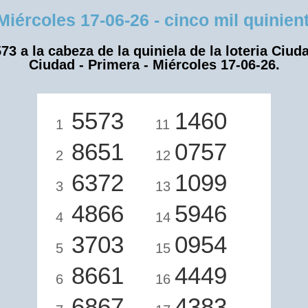
coles 17-06-26 - cinco mil quiniento
73 a la cabeza de la quiniela de la loteria Ciud
Ciudad - Primera - Miércoles 17-06-26.
5573
1460
1
11
8651
0757
2
12
6372
1099
3
13
4866
5946
4
14
3703
0954
5
15
8661
4449
6
16
6867
4383