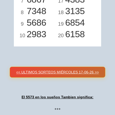
7
17
7348
3135
8
18
5686
6854
9
19
2983
6158
10
20
<< ULTIMOS SORTEOS MIÉRCOLES 17-06-26 >>
El 5573 en los sueños Tambien significa:
+++