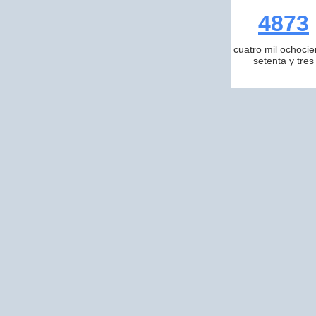
4873
cuatro mil ochocie
setenta y tres