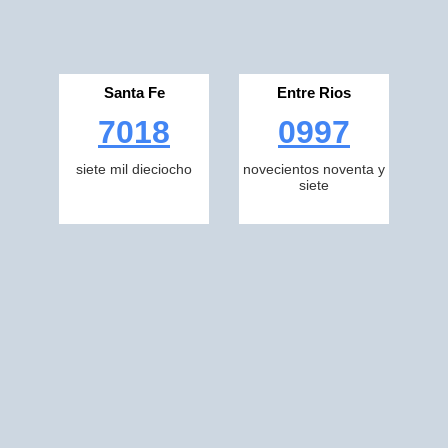
Santa Fe
Entre Rios
7018
0997
siete mil dieciocho
novecientos noventa y
siete