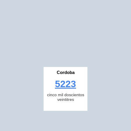
Cordoba
5223
cinco mil doscientos
veintitres