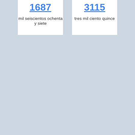
1687
3115
mil seiscientos ochenta
tres mil ciento quince
y siete