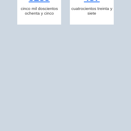
cinco mil doscientos
cuatrocientos treinta y
ochenta y cinco
siete