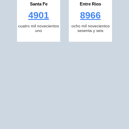
Santa Fe
Entre Rios
4901
8966
cuatro mil novecientos
ocho mil novecientos
uno
sesenta y seis