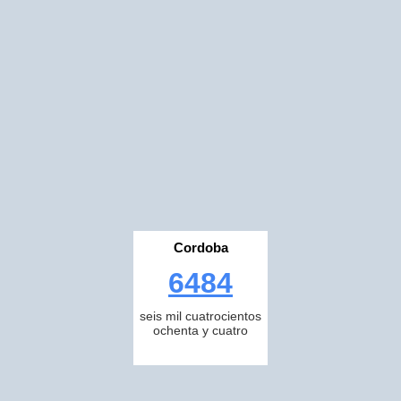
Cordoba
6484
seis mil cuatrocientos
ochenta y cuatro