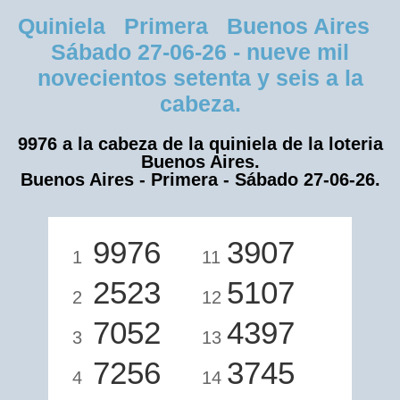
Quiniela Primera Buenos Aires
Sábado 27-06-26 - nueve mil
novecientos setenta y seis a la
cabeza.
9976 a la cabeza de la quiniela de la loteria
Buenos Aires.
Buenos Aires - Primera - Sábado 27-06-26.
9976
3907
1
11
2523
5107
2
12
7052
4397
3
13
7256
3745
4
14