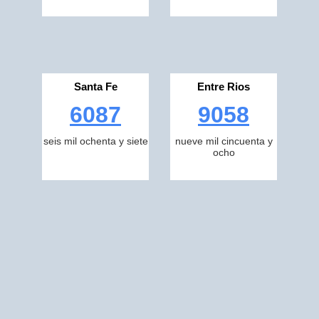
Santa Fe
Entre Rios
6087
9058
seis mil ochenta y siete
nueve mil cincuenta y
ocho