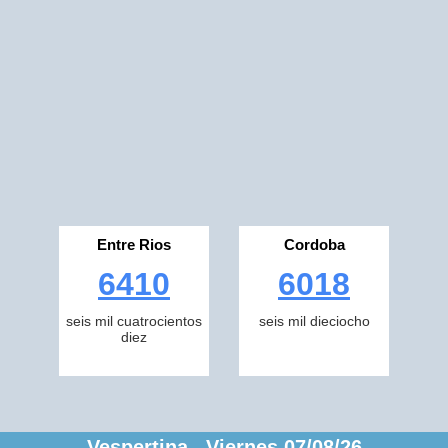
Entre Rios
Cordoba
6410
6018
seis mil cuatrocientos
seis mil dieciocho
diez
Vespertina Viernes 07/08/26