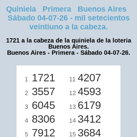
Quiniela Primera Buenos Aires
Sábado 04-07-26 - mil setecientos
veintiuno a la cabeza.
1721 a la cabeza de la quiniela de la loteria
Buenos Aires.
Buenos Aires - Primera - Sábado 04-07-26.
1721
4207
1
11
3557
4593
2
12
6045
6179
3
13
8306
3412
4
14
7912
3684
5
15