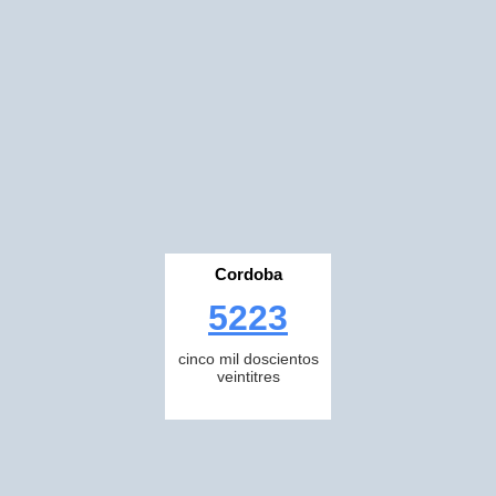
Cordoba
5223
cinco mil doscientos
veintitres