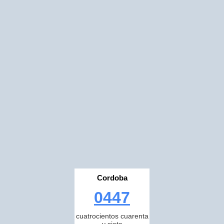
Cordoba
0447
cuatrocientos cuarenta