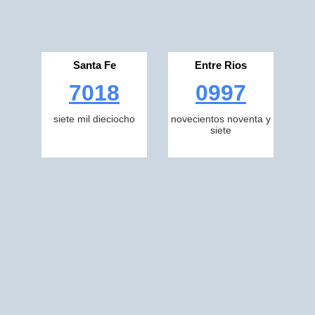
Santa Fe
Entre Rios
7018
0997
siete mil dieciocho
novecientos noventa y
siete