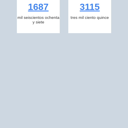
1687
3115
mil seiscientos ochenta
tres mil ciento quince
y siete