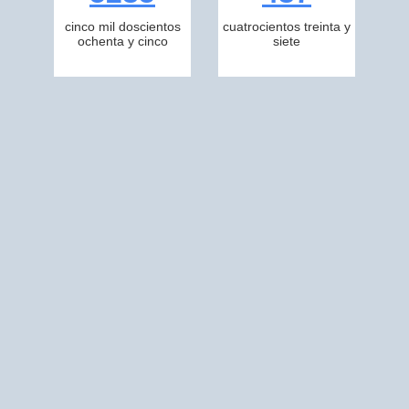
cinco mil doscientos
cuatrocientos treinta y
ochenta y cinco
siete