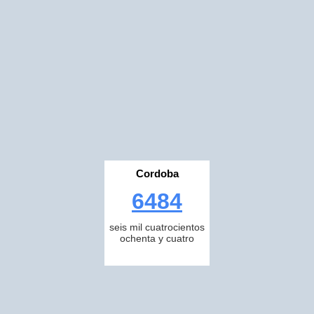
Cordoba
6484
seis mil cuatrocientos
ochenta y cuatro