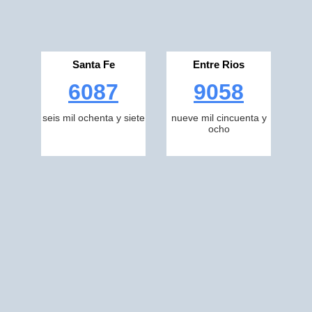
Santa Fe
Entre Rios
6087
9058
seis mil ochenta y siete
nueve mil cincuenta y
ocho