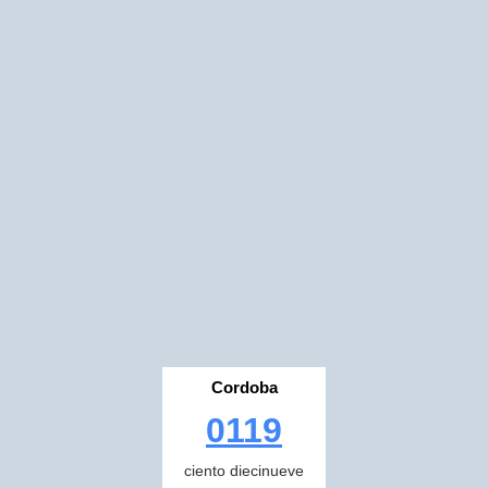
Cordoba
0119
ciento diecinueve