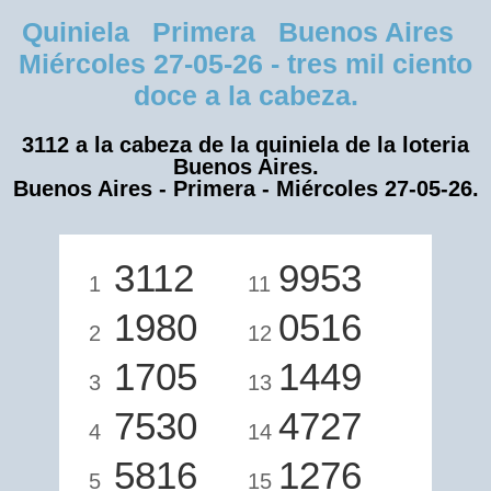
Quiniela Primera Buenos Aires
Miércoles 27-05-26 - tres mil ciento
doce a la cabeza.
3112 a la cabeza de la quiniela de la loteria
Buenos Aires.
Buenos Aires - Primera - Miércoles 27-05-26.
3112
9953
1
11
1980
0516
2
12
1705
1449
3
13
7530
4727
4
14
5816
1276
5
15