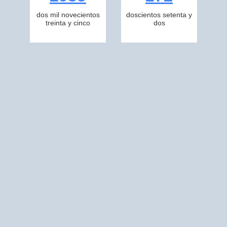
dos mil novecientos
doscientos setenta y
treinta y cinco
dos