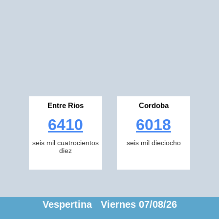
Entre Rios
Cordoba
6410
6018
seis mil cuatrocientos
seis mil dieciocho
diez
Vespertina Viernes 07/08/26