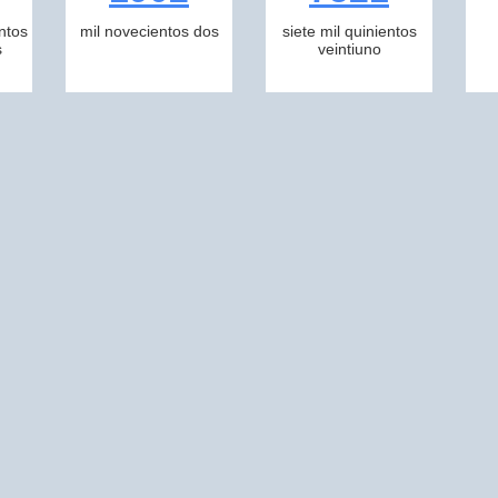
ntos
mil novecientos dos
siete mil quinientos
s
veintiuno