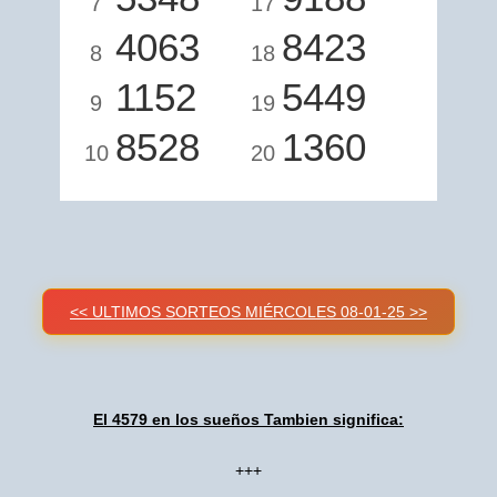
7
17
4063
8423
8
18
1152
5449
9
19
8528
1360
10
20
<< ULTIMOS SORTEOS MIÉRCOLES 08-01-25 >>
El 4579 en los sueños Tambien significa:
+++