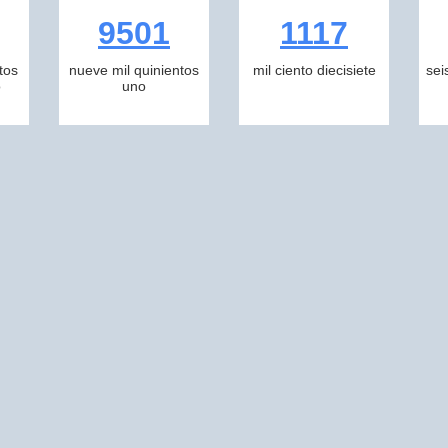
9501
1117
tos
nueve mil quinientos
mil ciento diecisiete
sei
o
uno