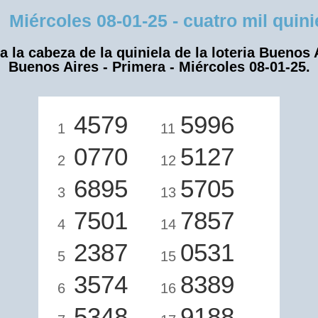
ércoles 08-01-25 - cuatro mil quinie
a la cabeza de la quiniela de la loteria Buenos 
Buenos Aires - Primera - Miércoles 08-01-25.
4579
5996
1
11
0770
5127
2
12
6895
5705
3
13
7501
7857
4
14
2387
0531
5
15
3574
8389
6
16
5348
9188