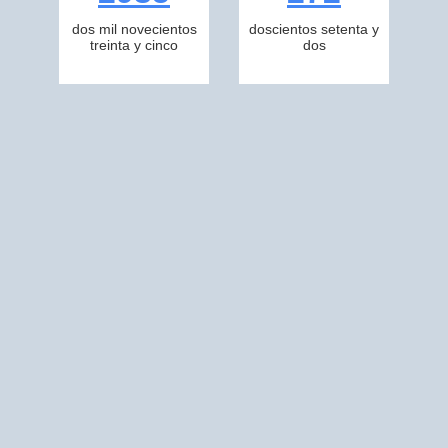
dos mil novecientos
doscientos setenta y
treinta y cinco
dos