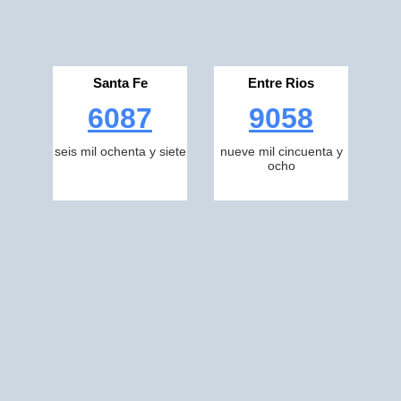
Santa Fe
Entre Rios
6087
9058
seis mil ochenta y siete
nueve mil cincuenta y
ocho