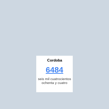
Cordoba
6484
seis mil cuatrocientos
ochenta y cuatro