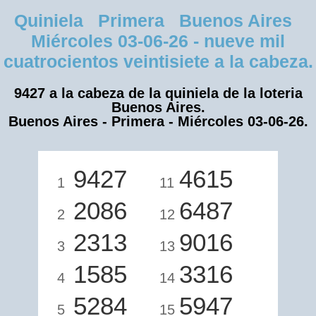
Quiniela Primera Buenos Aires
Miércoles 03-06-26 - nueve mil
cuatrocientos veintisiete a la cabeza.
9427 a la cabeza de la quiniela de la loteria
Buenos Aires.
Buenos Aires - Primera - Miércoles 03-06-26.
9427
4615
1
11
2086
6487
2
12
2313
9016
3
13
1585
3316
4
14
5284
5947
5
15