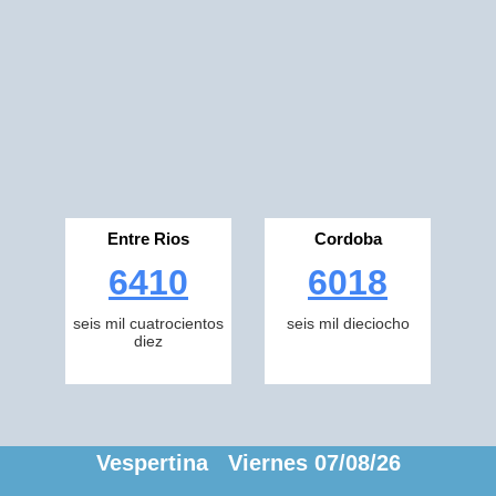
Entre Rios
Cordoba
6410
6018
seis mil cuatrocientos
seis mil dieciocho
diez
Vespertina Viernes 07/08/26