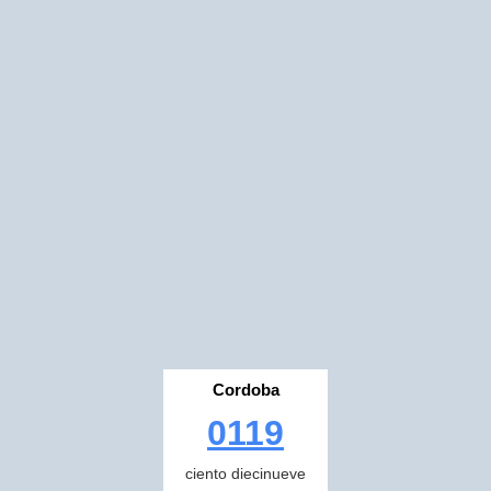
Cordoba
0119
ciento diecinueve