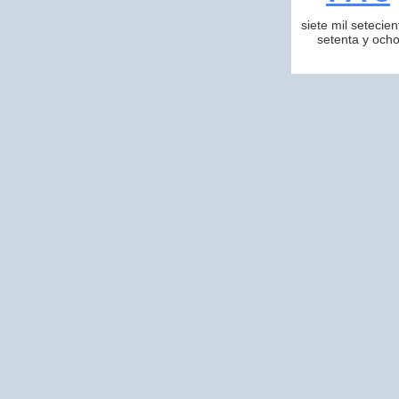
siete mil setecien
setenta y och