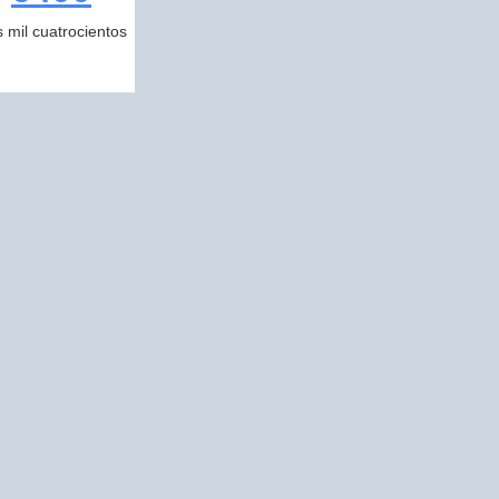
s mil cuatrocientos