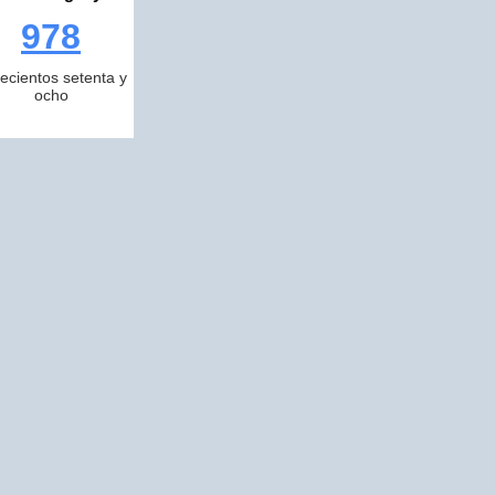
978
ecientos setenta y
ocho