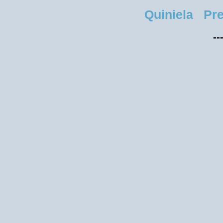
Quiniela Pre
--