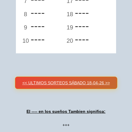
7
17
----
----
8
18
----
----
9
19
----
----
10
20
<< ULTIMOS SORTEOS SÁBADO 18-04-26 >>
El ---- en los sueños Tambien significa:
+++