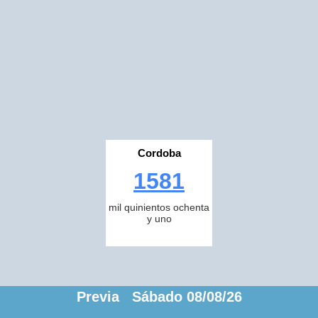
Cordoba
1581
mil quinientos ochenta
y uno
Previa Sábado 08/08/26