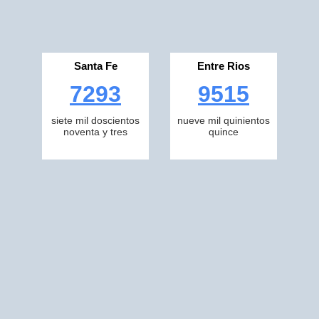
Santa Fe
Entre Rios
7293
9515
siete mil doscientos
nueve mil quinientos
noventa y tres
quince