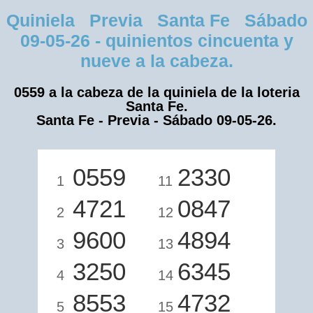
Quiniela Previa Santa Fe Sábado
09-05-26 - quinientos cincuenta y
nueve a la cabeza.
0559 a la cabeza de la quiniela de la loteria
Santa Fe.
Santa Fe - Previa - Sábado 09-05-26.
0559
2330
1
11
4721
0847
2
12
9600
4894
3
13
3250
6345
4
14
8553
4732
5
15