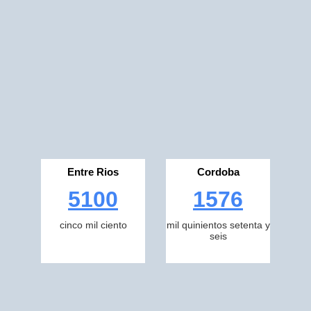
Entre Rios
Cordoba
5100
1576
cinco mil ciento
mil quinientos setenta y
seis