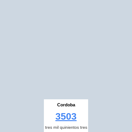
Cordoba
3503
tres mil quinientos tres