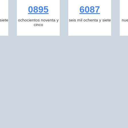
0895
6087
siete
ochocientos noventa y
seis mil ochenta y siete
nue
cinco