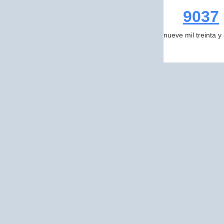
9037
nueve mil treinta y 