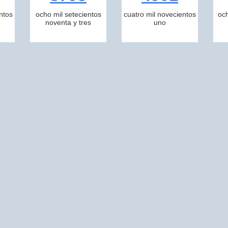
ntos
ocho mil setecientos
cuatro mil novecientos
och
noventa y tres
uno