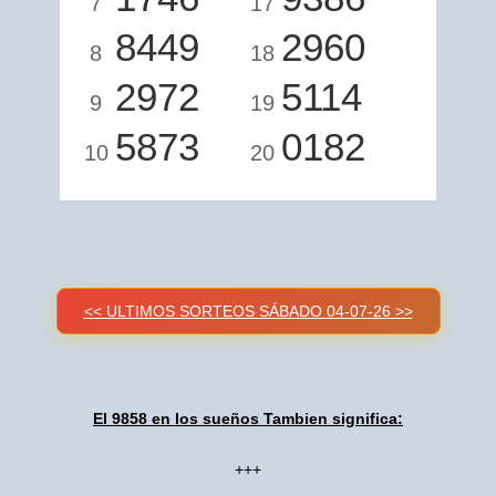
7
17
8449
2960
8
18
2972
5114
9
19
5873
0182
10
20
<< ULTIMOS SORTEOS SÁBADO 04-07-26 >>
El 9858 en los sueños Tambien significa:
+++