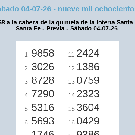
do 04-07-26 - nueve mil ochocientos
8 a la cabeza de la quiniela de la loteria Santa
Santa Fe - Previa - Sábado 04-07-26.
9858
2424
1
11
3026
1386
2
12
8728
0759
3
13
7290
2323
4
14
5316
3604
5
15
5693
0429
6
16
1746
9386