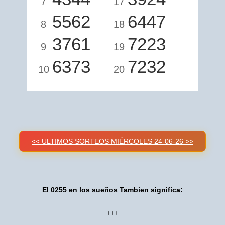
7
17
5562
6447
8
18
3761
7223
9
19
6373
7232
10
20
<< ULTIMOS SORTEOS MIÉRCOLES 24-06-26 >>
El 0255 en los sueños Tambien significa:
+++