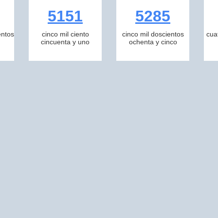
5151
5285
entos
cinco mil ciento
cinco mil doscientos
cua
cincuenta y uno
ochenta y cinco