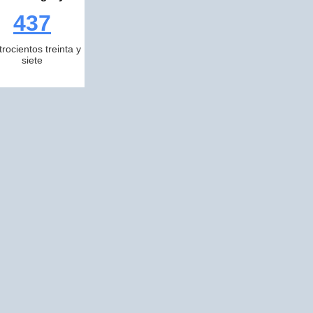
437
trocientos treinta y
siete