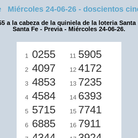
Miércoles 24-06-26 - doscientos cinc
5 a la cabeza de la quiniela de la loteria Santa
Santa Fe - Previa - Miércoles 24-06-26.
0255
5905
1
11
4097
4172
2
12
4853
7235
3
13
4584
6393
4
14
5715
7741
5
15
6885
7911
6
16
4344
3924