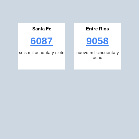
Santa Fe
Entre Rios
6087
9058
seis mil ochenta y siete
nueve mil cincuenta y
ocho