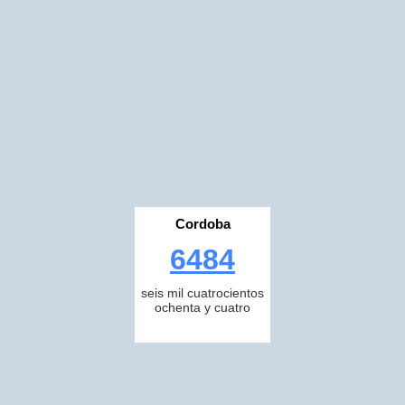
Cordoba
6484
seis mil cuatrocientos
ochenta y cuatro