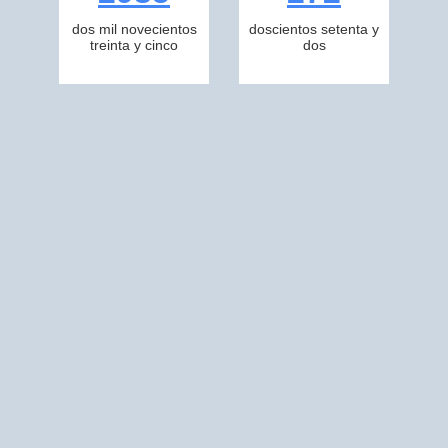
dos mil novecientos
doscientos setenta y
treinta y cinco
dos