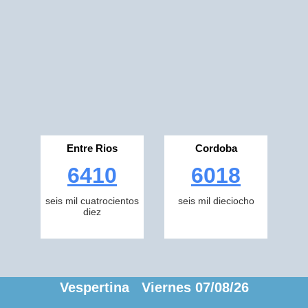
Entre Rios
Cordoba
6410
6018
seis mil cuatrocientos
seis mil dieciocho
diez
Vespertina Viernes 07/08/26