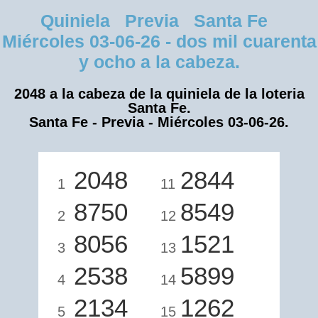
Quiniela Previa Santa Fe
Miércoles 03-06-26 - dos mil cuarenta
y ocho a la cabeza.
2048 a la cabeza de la quiniela de la loteria
Santa Fe.
Santa Fe - Previa - Miércoles 03-06-26.
2048
2844
1
11
8750
8549
2
12
8056
1521
3
13
2538
5899
4
14
2134
1262
5
15