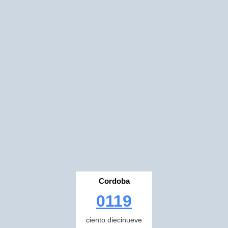
Cordoba
0119
ciento diecinueve