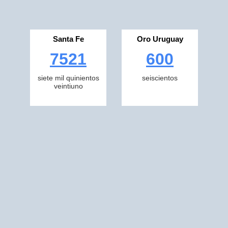
Santa Fe
Oro Uruguay
7521
600
siete mil quinientos
seiscientos
veintiuno