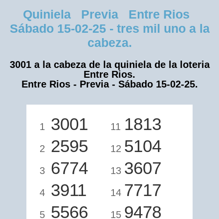
Quiniela Previa Entre Rios
Sábado 15-02-25 - tres mil uno a la
cabeza.
3001 a la cabeza de la quiniela de la loteria
Entre Rios.
Entre Rios - Previa - Sábado 15-02-25.
3001
1813
1
11
2595
5104
2
12
6774
3607
3
13
3911
7717
4
14
5566
9478
5
15