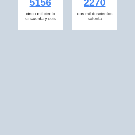
5156
2270
cinco mil ciento
dos mil doscientos
cincuenta y seis
setenta