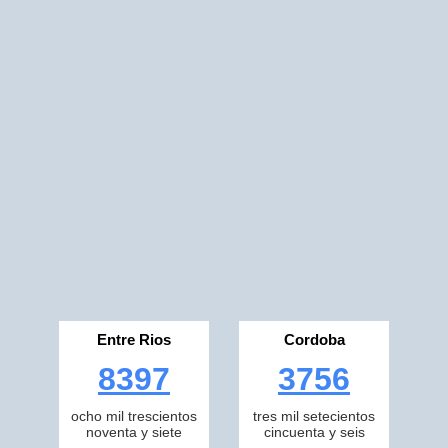
Entre Rios
Cordoba
8397
3756
ocho mil trescientos
tres mil setecientos
noventa y siete
cincuenta y seis