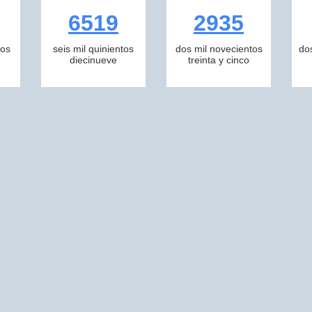
6519
2935
tos
seis mil quinientos
dos mil novecientos
do
diecinueve
treinta y cinco