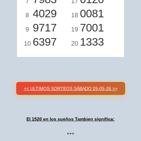
7
17
4029
0081
8
18
9717
7001
9
19
6397
1333
10
20
<< ULTIMOS SORTEOS SÁBADO 09-05-26 >>
El 1520 en los sueños Tambien significa:
+++