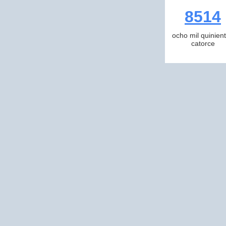
8514
ocho mil quinien
catorce