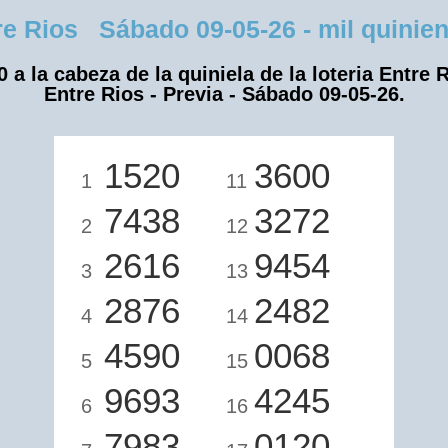
 Rios Sábado 09-05-26 - mil quinient
0 a la cabeza de la quiniela de la loteria Entre R
Entre Rios - Previa - Sábado 09-05-26.
1520
3600
1
11
7438
3272
2
12
2616
9454
3
13
2876
2482
4
14
4590
0068
5
15
9693
4245
6
16
7983
0120