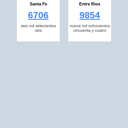
Santa Fe
Entre Rios
6706
9854
seis mil setecientos
nueve mil ochocientos
seis
cincuenta y cuatro