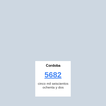
Cordoba
5682
cinco mil seiscientos
ochenta y dos