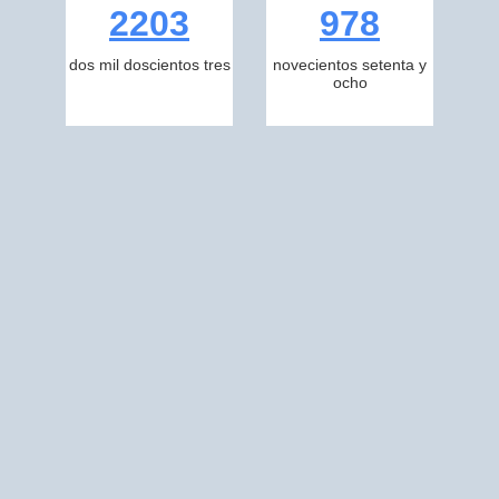
2203
978
dos mil doscientos tres
novecientos setenta y
ocho