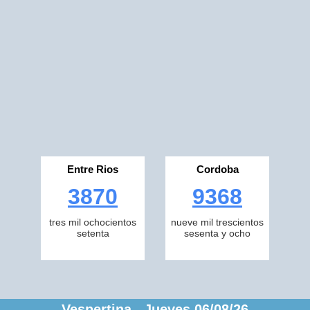
Entre Rios
Cordoba
3870
9368
tres mil ochocientos
nueve mil trescientos
setenta
sesenta y ocho
Vespertina Jueves 06/08/26