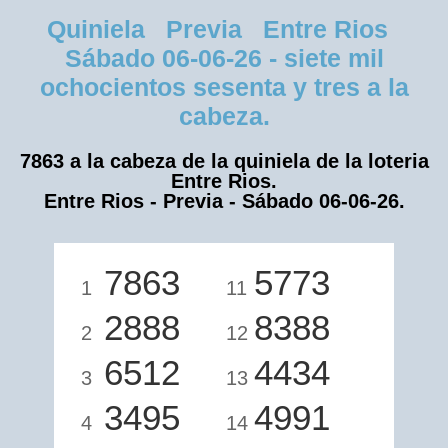
Quiniela Previa Entre Rios
Sábado 06-06-26 - siete mil
ochocientos sesenta y tres a la
cabeza.
7863 a la cabeza de la quiniela de la loteria
Entre Rios.
Entre Rios - Previa - Sábado 06-06-26.
7863
5773
1
11
2888
8388
2
12
6512
4434
3
13
3495
4991
4
14