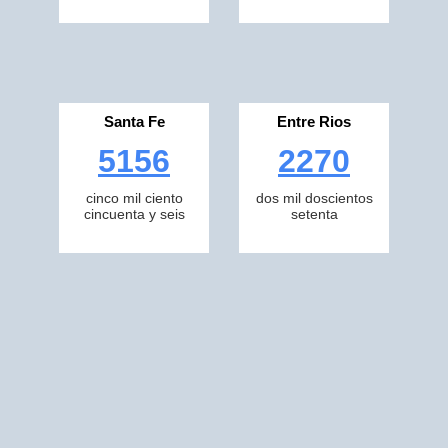
Santa Fe
Entre Rios
5156
2270
cinco mil ciento
dos mil doscientos
cincuenta y seis
setenta