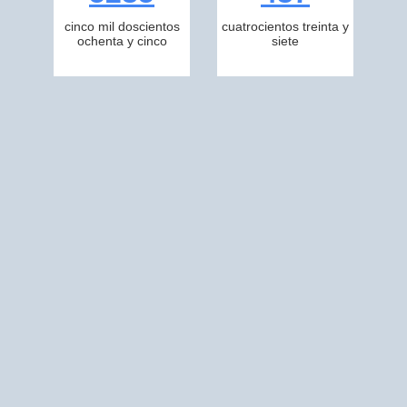
cinco mil doscientos
cuatrocientos treinta y
ochenta y cinco
siete