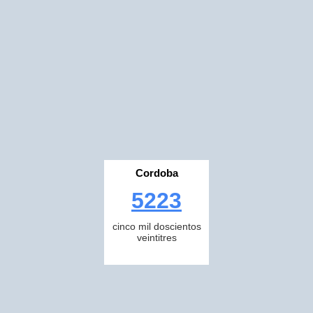
Cordoba
5223
cinco mil doscientos
veintitres