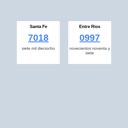
Santa Fe
Entre Rios
7018
0997
siete mil dieciocho
novecientos noventa y
siete