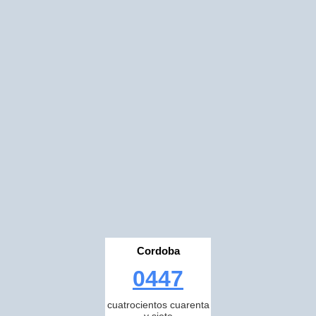
Cordoba
0447
cuatrocientos cuarenta