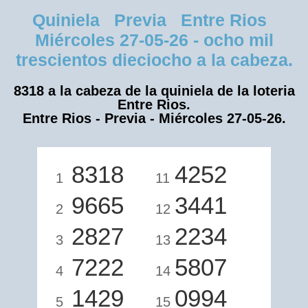
Quiniela Previa Entre Rios
Miércoles 27-05-26 - ocho mil
trescientos dieciocho a la cabeza.
8318 a la cabeza de la quiniela de la loteria
Entre Rios.
Entre Rios - Previa - Miércoles 27-05-26.
8318
4252
1
11
9665
3441
2
12
2827
2234
3
13
7222
5807
4
14
1429
0994
5
15