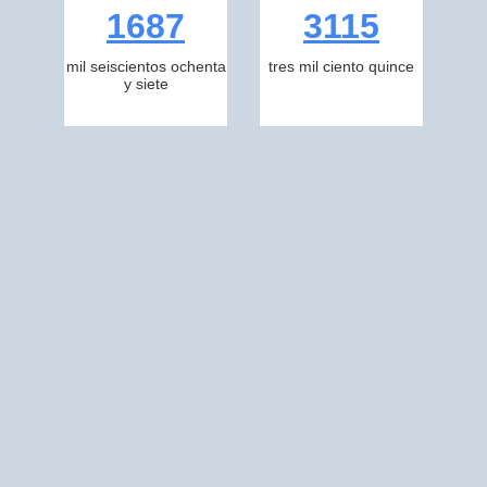
1687
3115
mil seiscientos ochenta
tres mil ciento quince
y siete