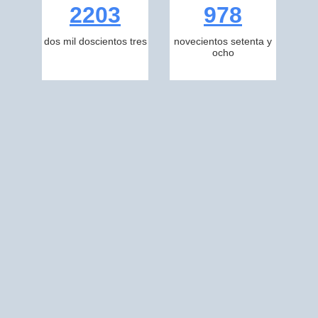
2203
978
dos mil doscientos tres
novecientos setenta y
ocho