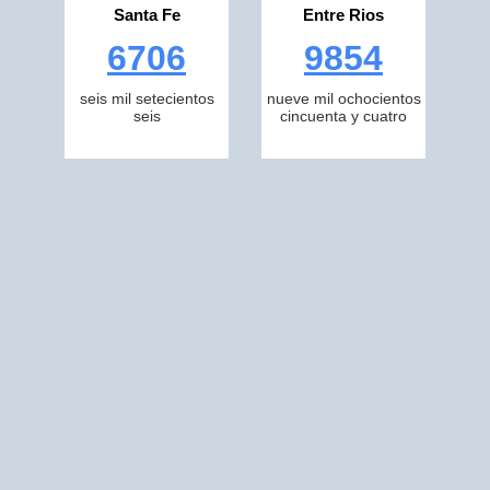
Santa Fe
Entre Rios
6706
9854
seis mil setecientos
nueve mil ochocientos
seis
cincuenta y cuatro