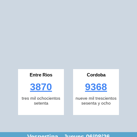
Entre Rios
Cordoba
3870
9368
tres mil ochocientos
nueve mil trescientos
setenta
sesenta y ocho
Vespertina Jueves 06/08/26