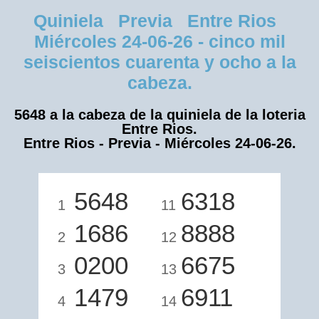
Quiniela Previa Entre Rios
Miércoles 24-06-26 - cinco mil
seiscientos cuarenta y ocho a la
cabeza.
5648 a la cabeza de la quiniela de la loteria
Entre Rios.
Entre Rios - Previa - Miércoles 24-06-26.
5648
6318
1
11
1686
8888
2
12
0200
6675
3
13
1479
6911
4
14