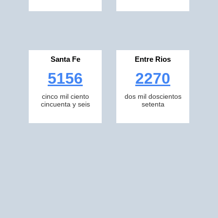
Santa Fe
Entre Rios
5156
2270
cinco mil ciento
dos mil doscientos
cincuenta y seis
setenta