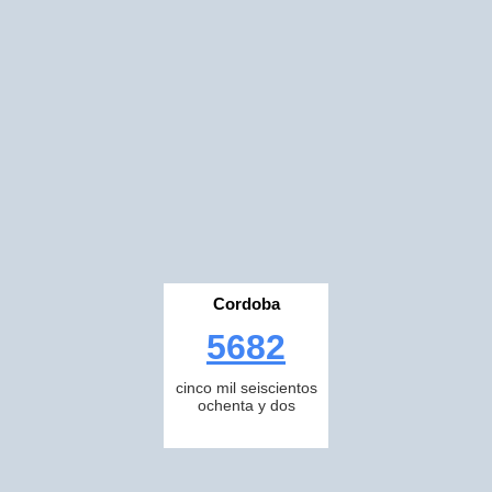
Cordoba
5682
cinco mil seiscientos
ochenta y dos