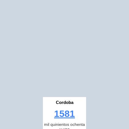
Cordoba
1581
mil quinientos ochenta