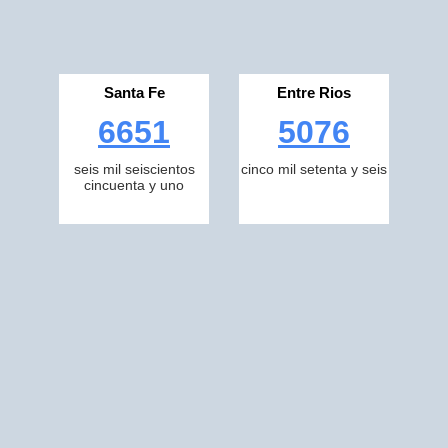
Santa Fe
Entre Rios
6651
5076
seis mil seiscientos
cinco mil setenta y seis
cincuenta y uno