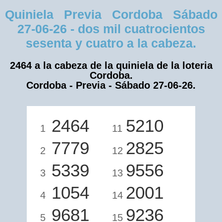
Quiniela Previa Cordoba Sábado
27-06-26 - dos mil cuatrocientos
sesenta y cuatro a la cabeza.
2464 a la cabeza de la quiniela de la loteria
Cordoba.
Cordoba - Previa - Sábado 27-06-26.
2464
5210
1
11
7779
2825
2
12
5339
9556
3
13
1054
2001
4
14
9681
9236
5
15