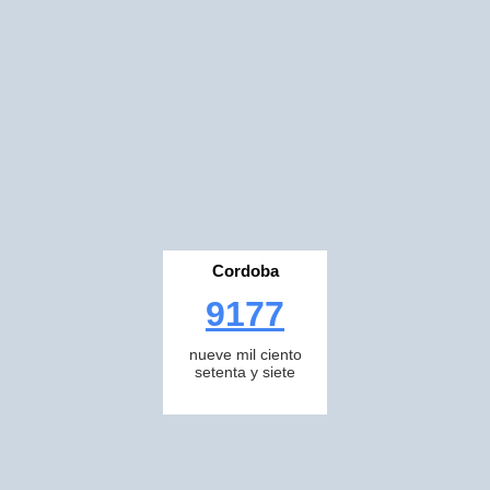
Cordoba
9177
nueve mil ciento
setenta y siete