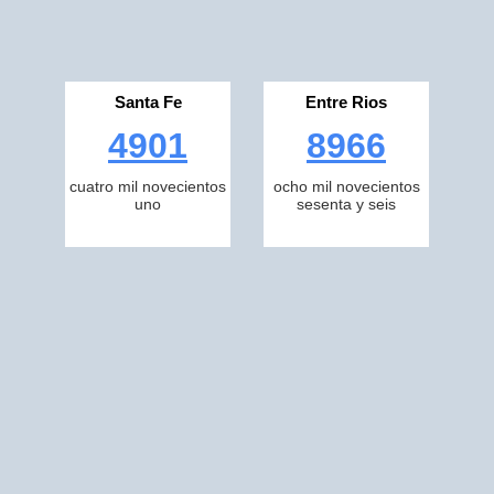
Santa Fe
Entre Rios
4901
8966
cuatro mil novecientos
ocho mil novecientos
uno
sesenta y seis