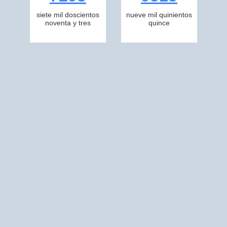
siete mil doscientos
nueve mil quinientos
noventa y tres
quince