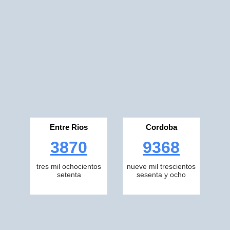
Entre Rios
Cordoba
3870
9368
tres mil ochocientos
nueve mil trescientos
setenta
sesenta y ocho