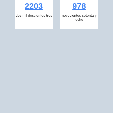
2203
978
dos mil doscientos tres
novecientos setenta y
ocho