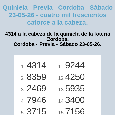
Quiniela Previa Cordoba Sábado
23-05-26 - cuatro mil trescientos
catorce a la cabeza.
4314 a la cabeza de la quiniela de la loteria
Cordoba.
Cordoba - Previa - Sábado 23-05-26.
4314
9244
1
11
8359
4250
2
12
2469
5935
3
13
7946
3400
4
14
3715
7156
5
15