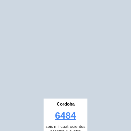
Cordoba
6484
seis mil cuatrocientos