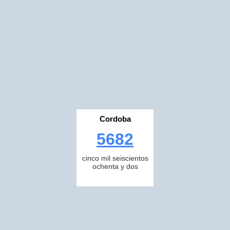
Cordoba
5682
cinco mil seiscientos
ochenta y dos