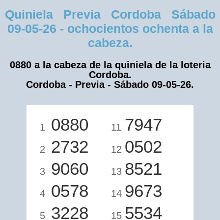
Quiniela Previa Cordoba Sábado
09-05-26 - ochocientos ochenta a la
cabeza.
0880 a la cabeza de la quiniela de la loteria
Cordoba.
Cordoba - Previa - Sábado 09-05-26.
0880
7947
1
11
2732
0502
2
12
9060
8521
3
13
0578
9673
4
14
3228
5534
5
15