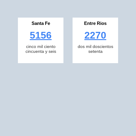
Santa Fe
Entre Rios
5156
2270
cinco mil ciento
dos mil doscientos
cincuenta y seis
setenta