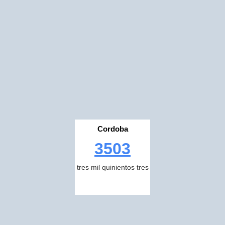
Cordoba
3503
tres mil quinientos tres