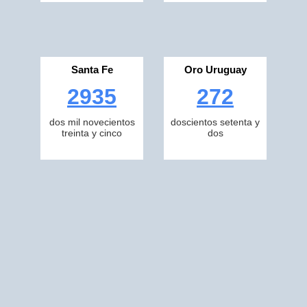
Santa Fe
Oro Uruguay
2935
272
dos mil novecientos
doscientos setenta y
treinta y cinco
dos