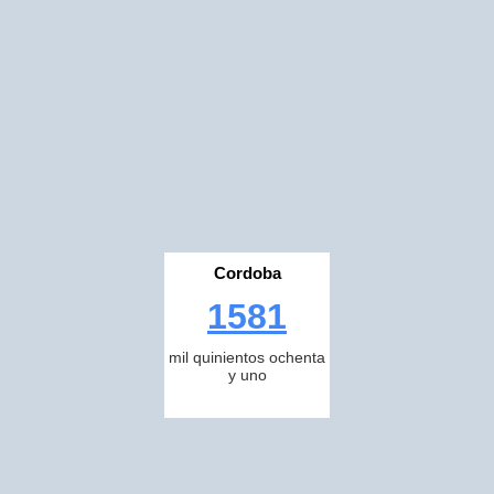
Cordoba
1581
mil quinientos ochenta
y uno