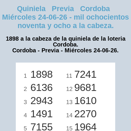
Quiniela Previa Cordoba
Miércoles 24-06-26 - mil ochocientos
noventa y ocho a la cabeza.
1898 a la cabeza de la quiniela de la loteria
Cordoba.
Cordoba - Previa - Miércoles 24-06-26.
1898
7241
1
11
6136
9681
2
12
2943
1610
3
13
1491
2270
4
14
7155
1964
5
15