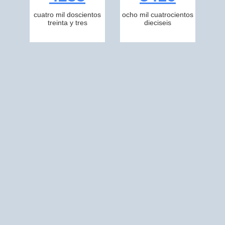
cuatro mil doscientos
ocho mil cuatrocientos
treinta y tres
dieciseis