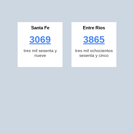
Santa Fe
Entre Rios
3069
3865
tres mil sesenta y
tres mil ochocientos
nueve
sesenta y cinco