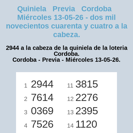
Quiniela Previa Cordoba
Miércoles 13-05-26 - dos mil
novecientos cuarenta y cuatro a la
cabeza.
2944 a la cabeza de la quiniela de la loteria
Cordoba.
Cordoba - Previa - Miércoles 13-05-26.
2944
3815
1
11
7614
2276
2
12
0369
2395
3
13
7526
1120
4
14