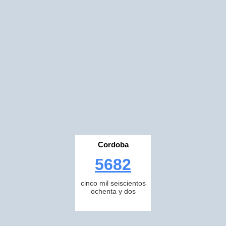
Cordoba
5682
cinco mil seiscientos
ochenta y dos