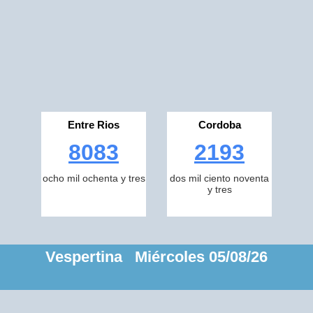
Entre Rios
Cordoba
8083
2193
ocho mil ochenta y tres
dos mil ciento noventa
y tres
Vespertina Miércoles 05/08/26