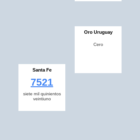
Oro Uruguay
Cero
Santa Fe
7521
siete mil quinientos
veintiuno