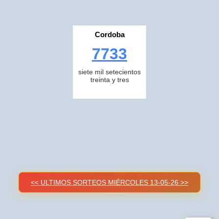
Cordoba
7733
siete mil setecientos
treinta y tres
<< ULTIMOS SORTEOS MIÉRCOLES 13-05-26 >>