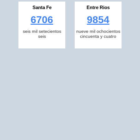
Santa Fe
Entre Rios
6706
9854
seis mil setecientos
nueve mil ochocientos
seis
cincuenta y cuatro