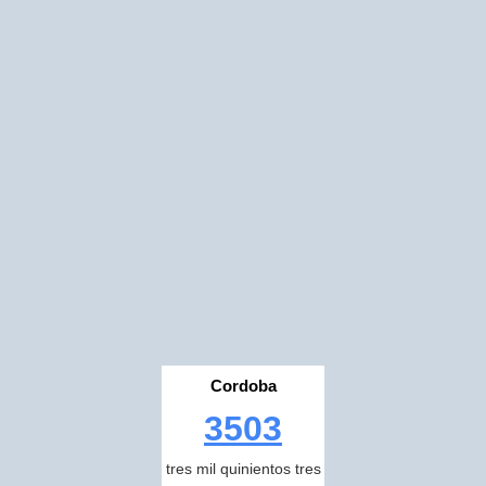
Cordoba
3503
tres mil quinientos tres