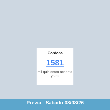
Cordoba
1581
mil quinientos ochenta
y uno
Previa Sábado 08/08/26