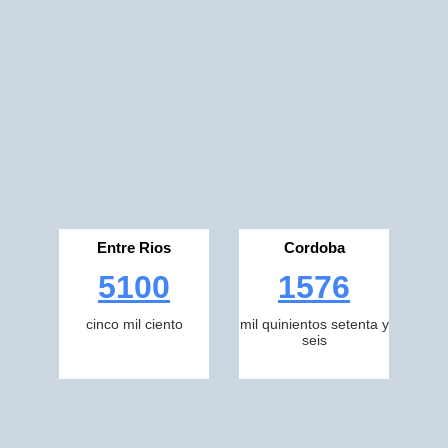
Entre Rios
Cordoba
5100
1576
cinco mil ciento
mil quinientos setenta y
seis