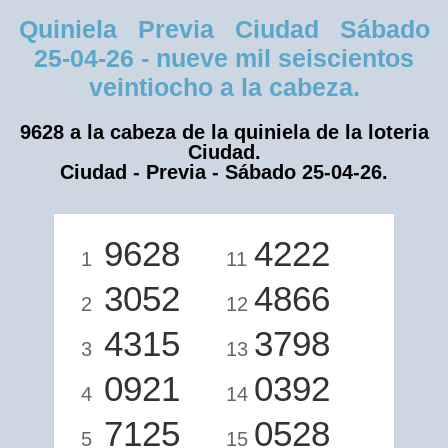
Quiniela Previa Ciudad Sábado
25-04-26 - nueve mil seiscientos
veintiocho a la cabeza.
9628 a la cabeza de la quiniela de la loteria
Ciudad.
Ciudad - Previa - Sábado 25-04-26.
9628
4222
1
11
3052
4866
2
12
4315
3798
3
13
0921
0392
4
14
7125
0528
5
15