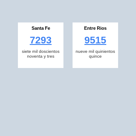
Santa Fe
Entre Rios
7293
9515
siete mil doscientos
nueve mil quinientos
noventa y tres
quince