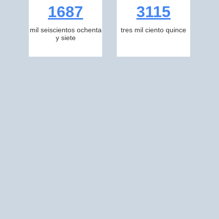
1687
3115
mil seiscientos ochenta
tres mil ciento quince
y siete