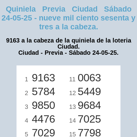
Quiniela Previa Ciudad Sábado
24-05-25 - nueve mil ciento sesenta y
tres a la cabeza.
9163 a la cabeza de la quiniela de la loteria
Ciudad.
Ciudad - Previa - Sábado 24-05-25.
9163
0063
1
11
5784
5449
2
12
9850
9684
3
13
4476
7025
4
14
7029
7798
5
15