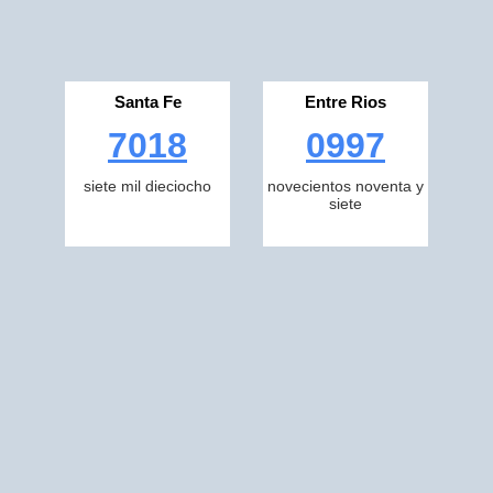
Santa Fe
Entre Rios
7018
0997
siete mil dieciocho
novecientos noventa y
siete