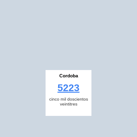
Cordoba
5223
cinco mil doscientos
veintitres