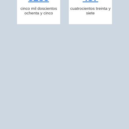
cinco mil doscientos
cuatrocientos treinta y
ochenta y cinco
siete