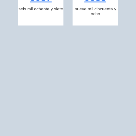
seis mil ochenta y siete
nueve mil cincuenta y
ocho