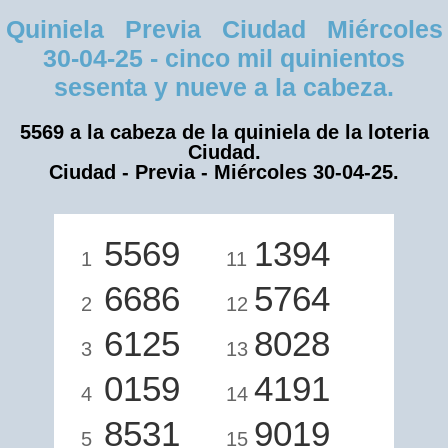
Quiniela Previa Ciudad Miércoles
30-04-25 - cinco mil quinientos
sesenta y nueve a la cabeza.
5569 a la cabeza de la quiniela de la loteria
Ciudad.
Ciudad - Previa - Miércoles 30-04-25.
5569
1394
1
11
6686
5764
2
12
6125
8028
3
13
0159
4191
4
14
8531
9019
5
15