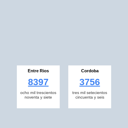
Entre Rios
Cordoba
8397
3756
ocho mil trescientos
tres mil setecientos
noventa y siete
cincuenta y seis