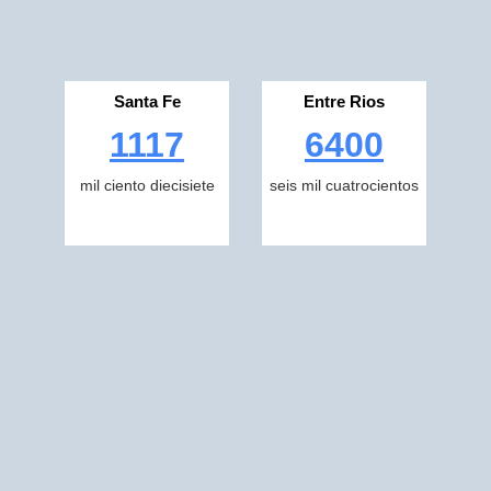
Santa Fe
Entre Rios
1117
6400
mil ciento diecisiete
seis mil cuatrocientos