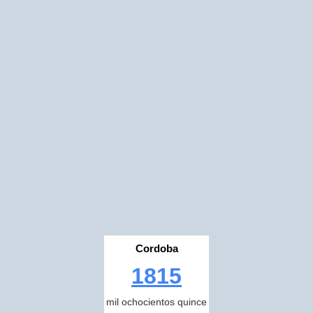
Cordoba
1815
mil ochocientos quince