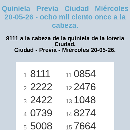
Quiniela Previa Ciudad Miércoles
20-05-26 - ocho mil ciento once a la
cabeza.
8111 a la cabeza de la quiniela de la loteria
Ciudad.
Ciudad - Previa - Miércoles 20-05-26.
8111
0854
1
11
2222
2476
2
12
2422
1048
3
13
0739
8274
4
14
5008
7664
5
15