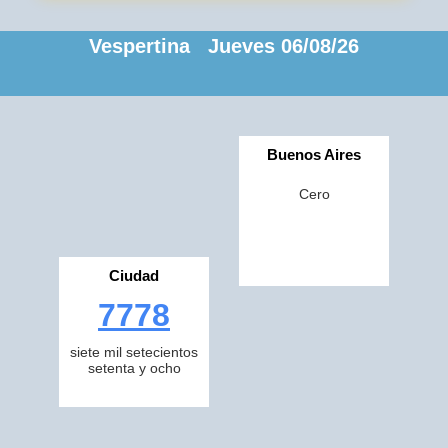
Vespertina Jueves 06/08/26
Buenos Aires
Cero
Ciudad
7778
siete mil setecientos
setenta y ocho