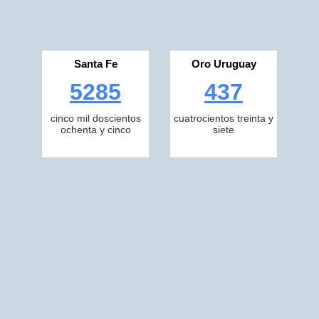
Santa Fe
Oro Uruguay
5285
437
cinco mil doscientos
cuatrocientos treinta y
ochenta y cinco
siete