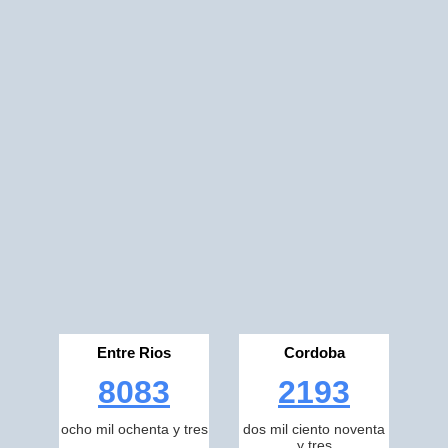
Entre Rios
Cordoba
8083
2193
ocho mil ochenta y tres
dos mil ciento noventa
y tres