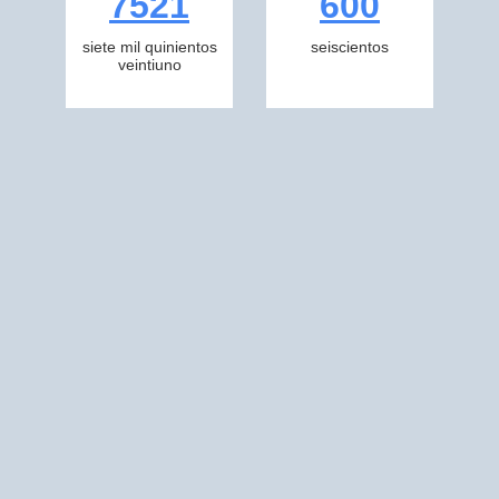
7521
600
siete mil quinientos
seiscientos
veintiuno