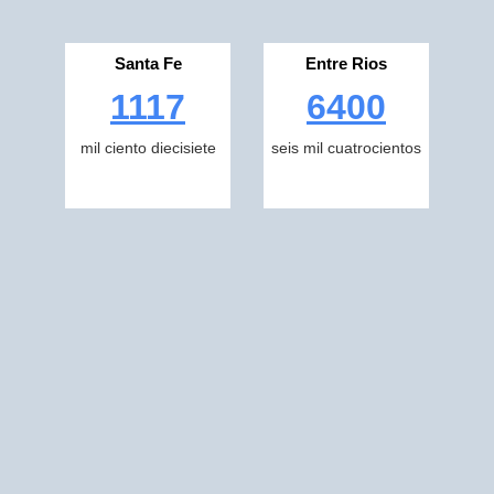
Santa Fe
Entre Rios
1117
6400
mil ciento diecisiete
seis mil cuatrocientos