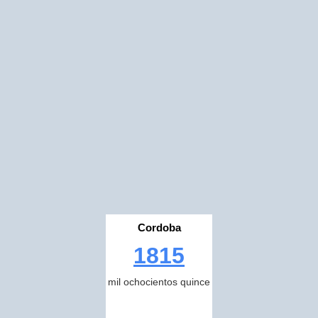
Cordoba
1815
mil ochocientos quince