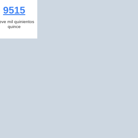
9515
eve mil quinientos
quince