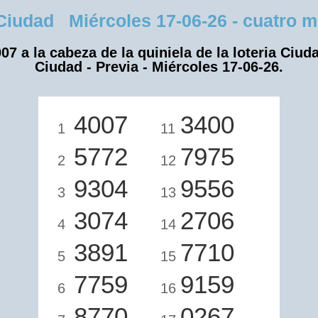
udad Miércoles 17-06-26 - cuatro mil
07 a la cabeza de la quiniela de la loteria Ciud
Ciudad - Previa - Miércoles 17-06-26.
4007
3400
1
11
5772
7975
2
12
9304
9556
3
13
3074
2706
4
14
3891
7710
5
15
7759
9159
6
16
8770
0267