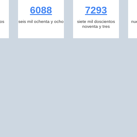
6088
7293
tos
seis mil ochenta y ocho
siete mil doscientos
nu
noventa y tres