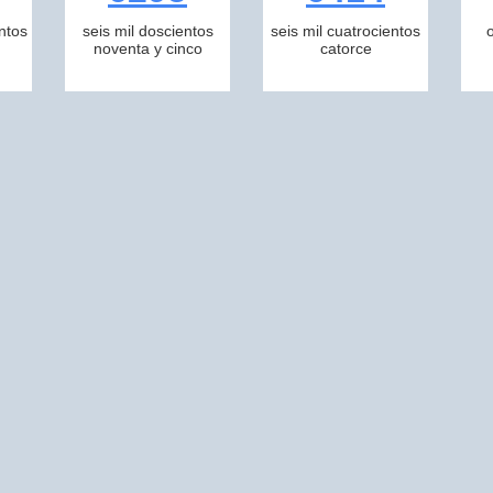
ntos
seis mil doscientos
seis mil cuatrocientos
noventa y cinco
catorce