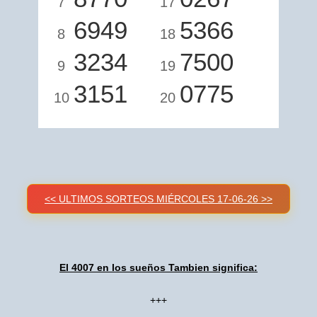
7
17
6949
5366
8
18
3234
7500
9
19
3151
0775
10
20
<< ULTIMOS SORTEOS MIÉRCOLES 17-06-26 >>
El 4007 en los sueños Tambien significa:
+++