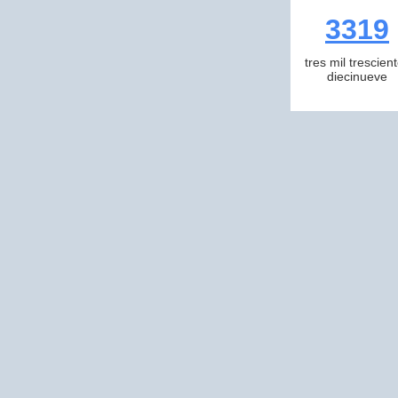
3319
tres mil trescien
diecinueve