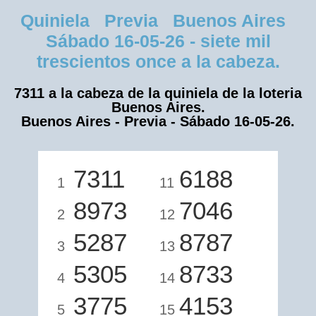
Quiniela Previa Buenos Aires
Sábado 16-05-26 - siete mil
trescientos once a la cabeza.
7311 a la cabeza de la quiniela de la loteria
Buenos Aires.
Buenos Aires - Previa - Sábado 16-05-26.
7311
6188
1
11
8973
7046
2
12
5287
8787
3
13
5305
8733
4
14
3775
4153
5
15