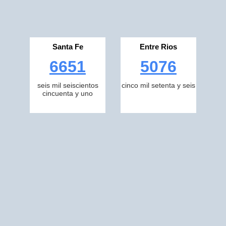
Santa Fe
Entre Rios
6651
5076
seis mil seiscientos
cinco mil setenta y seis
cincuenta y uno