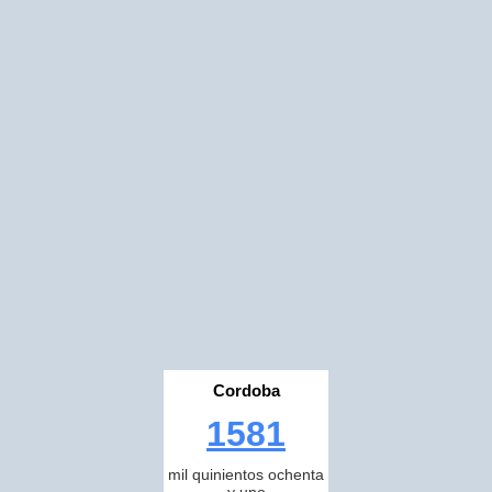
Cordoba
1581
mil quinientos ochenta