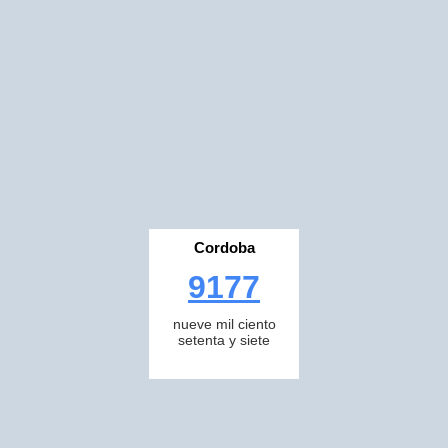
Cordoba
9177
nueve mil ciento
setenta y siete